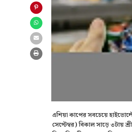
এশিয়া কাপের সবচেয়ে হাইভোল্টে
সেপ্টেম্বর) বিকাল সাড়ে ৩টায় শ্রী