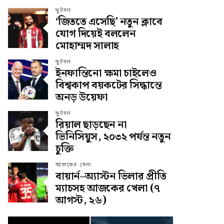
ফুটবল
‘জিততে এসেছি’ নতুন ক্লাবে
যোগ দিয়েই বললেন
মোহাম্মদ সালাহ
ফুটবল
ইনফান্তিনো ক্ষমা চাইলেও
বিশ্বকাপ বয়কটের সিদ্ধান্তে
অনড় উয়েফা
ফুটবল
রিয়াল ছাড়ছেন না
ভিনিসিয়ুস, ২০৩২ পর্যন্ত নতুন
চুক্তি
আজকের খেলা
বায়ার্ন–অ্যাস্টন ভিলার প্রীতি
ম্যাচসহ আজকের খেলা (৭
আগস্ট, ২৬)