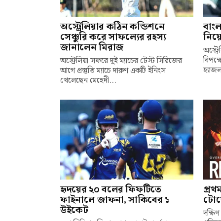
অস্ট্রেলিয়ার কঠিন কন্ডিশনে
বাংল
সেঞ্চুরি করে সাফল্যের রহস্য
নিয়ে
জানালেন মিরাজ
অস্ট্
বিপক্
অস্ট্রেলিয়া সফরে দুই ম্যাচের টেস্ট সিরিজের
হ্যাজ
আগে প্রস্তুতি ম্যাচে দারুণ একটি ইনিংস
খেলেছেন মেহেদী...
হৃদয়ের ২০ বলের ফিফটিতে
প্রথ
ফাইনালে জাফনা, সাকিবের ১
টোয়
উইকেট
দক্ষিণ