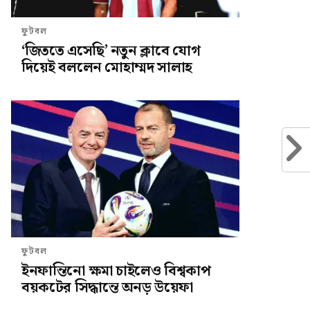
ফুটবল
‘জিততে এসেছি’ নতুন ক্লাবে যোগ
দিয়েই বললেন মোহাম্মদ সালাহ
ফুটবল
ইনফান্তিনো ক্ষমা চাইলেও বিশ্বকাপ
বয়কটের সিদ্ধান্তে অনড় উয়েফা