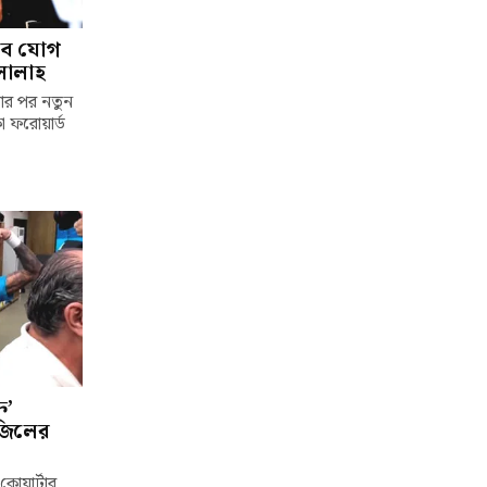
াবে যোগ
সালাহ
লার পর নতুন
া ফরোয়ার্ড
ি’
াজিলের
কোয়ার্টার