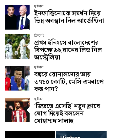
ফুটবল
ইনফান্তিনোকে সমর্থন দিয়ে
ভিন্ন অবস্থান নিল আর্জেন্টিনা
ক্রিকেট
প্রথম ইনিংসে বাংলাদেশের
বিপক্ষে ৯২ রানের লিড নিল
অস্ট্রেলিয়া
ফুটবল
বছরে রোনালদোর আয়
৩৭১০ কোটি, মেসি-এমবাপে
কত পান?
ফুটবল
‘জিততে এসেছি’ নতুন ক্লাবে
যোগ দিয়েই বললেন
মোহাম্মদ সালাহ