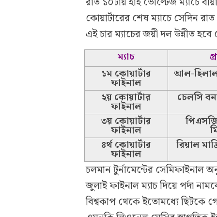
রাত ১০টায় হাই ভোল্টেজ ম্যাচে বা
কোয়ার্টারের শেষ ম্যাচে সেদিন রাত ২
এই চার ম্যাচের জয়ী দল উন্নীত হব
ম্যাচ
প্
১ম কোয়ার্টার
আল-হিলাল ব
ফাইনাল
২য় কোয়ার্টার
চেলসি বন
ফাইনাল
৩য় কোয়ার্টার
পিএসজি 
ফাইনাল
ম
৪র্থ কোয়ার্টার
রিয়াল মাদ্র
ফাইনাল
চলমান টুর্নামেন্টের সেমিফাইনাল 
জুলাই ফাইনাল ম্যাচ দিয়ে পর্দা নামবে
বিশ্বকাপ থেকে ইতোমধ্যে ছিটকে গেছ