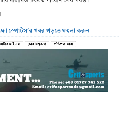
ার মায়ামিও টিকতে পারেনি শেষ পর্যন্ত।
স
রিফো স্পোর্টস’র খবর পড়তে ফলো করুন
ার্টার ফাইনাল
ক্লাব বিশ্বকাপ
প্রতিপক্ষ কারা