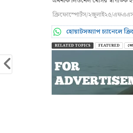
এমনকি লিওনেল মেসির স্বাগতিক ইন্ট
ক্রিফোস্পোর্টস/২জুলাই২৫/এফএএ
হোয়াটসঅ্যাপ চ্যানেলে ক্
RELATED TOPICS
FEATURED
কোয়