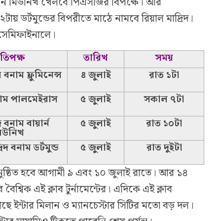
য়ার্ন মিউনিখ খেলবে পিএসজির বিপক্ষে। আর
টায় ডর্টমুন্ডের বিপরীতে মাঠে নামবে রিয়াল মাদ্রিদ।
ে সেমিফাইনালে।
রতিপক্ষ
তারিখ
সময়
নাম ফ্লুমিনেন্স
৪ জুলাই
রাত ১টা
াম পালমেইরাস
৫ জুলাই
সকাল ৭টা
বনাম বায়ার্ন
৫ জুলাই
রাত ১০টা
িউনিখ
িদ বনাম ডর্টমুন্ড
৫ জুলাই
রাত দুইটা
অনুষ্ঠিত হবে আগামী ৯ এবং ১০ জুলাই রাতে। আর ১৪
 বৈশ্বিক এই ক্লাব টুর্নামেন্টের। এদিকে এই ক্লাব
ে ইন্টার মিলান ও ম্যানচেস্টার সিটির মতো বড় দল।