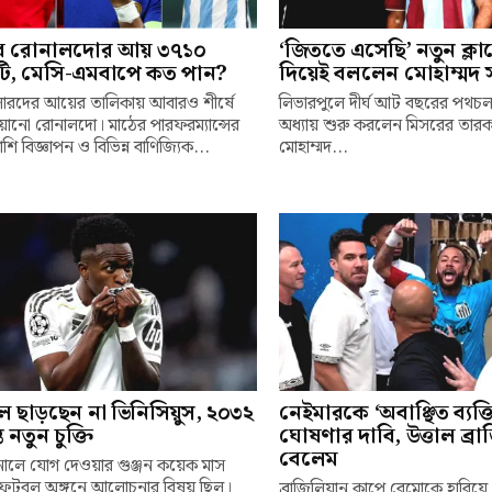
ে রোনালদোর আয় ৩৭১০
‘জিততে এসেছি’ নতুন ক্ল
ি, মেসি-এমবাপে কত পান?
দিয়েই বললেন মোহাম্মদ 
ারদের আয়ের তালিকায় আবারও শীর্ষে
লিভারপুলে দীর্ঘ আট বছরের পথচ
্চিয়ানো রোনালদো। মাঠের পারফরম্যান্সের
অধ্যায় শুরু করলেন মিসরের তারক
শি বিজ্ঞাপন ও বিভিন্ন বাণিজ্যিক...
মোহাম্মদ...
ল ছাড়ছেন না ভিনিসিয়ুস, ২০৩২
নেইমারকে ‘অবাঞ্ছিত ব্যক্ত
্ত নতুন চুক্তি
ঘোষণার দাবি, উত্তাল ব্র
বেলেম
নালে যোগ দেওয়ার গুঞ্জন কয়েক মাস
ফুটবল অঙ্গনে আলোচনার বিষয় ছিল।
ব্রাজিলিয়ান কাপে রেমোকে হারিয়ে 