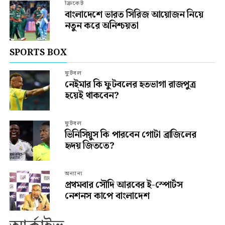
ক্রিকেট
বাংলাদেশে ভারত সিরিজ আয়োজন নিয়ে
নতুন করে অনিশ্চয়তা
SPORTS BOX
ফুটবল
নেইমার কি ফুটবলের হতভাগা রাজপুত্র
হয়েই থাকবেন?
ফুটবল
ভিনিসিয়ুস কি পারবেন গোটা ব্রাজিলের
হৃদয় জিততে?
অন্যান্য
প্রথমবার সৌদি আরবের ই-স্পোর্টস
নেশনস কাপে বাংলাদেশ