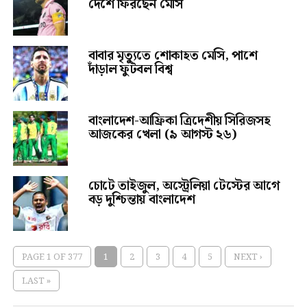
দেশে ফিরছেন মেসি
বাবার মৃত্যুতে শোকাহত মেসি, পাশে
দাঁড়াল ফুটবল বিশ্ব
বাংলাদেশ-আফ্রিকা ত্রিদেশীয় সিরিজসহ
আজকের খেলা (৯ আগস্ট ২৬)
চোটে তাইজুল, অস্ট্রেলিয়া টেস্টের আগে
বড় দুশ্চিন্তায় বাংলাদেশ
PAGE 1 OF 377
1
2
3
4
5
NEXT ›
LAST »