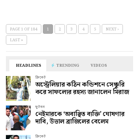
PAGE 1 OF 184
1
2
3
4
5
NEXT ›
LAST »
HEADLINES
TRENDING
VIDEOS
ক্রিকেট
অস্ট্রেলিয়ার কঠিন কন্ডিশনে সেঞ্চুরি
করে সাফল্যের রহস্য জানালেন মিরাজ
ফুটবল
নেইমারকে ‘অবাঞ্ছিত ব্যক্তি’ ঘোষণার
দাবি, উত্তাল ব্রাজিলের বেলেম
ক্রিকেট