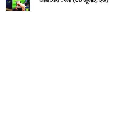
আজকের খেলা (৩০ জুলাই, ২৬)