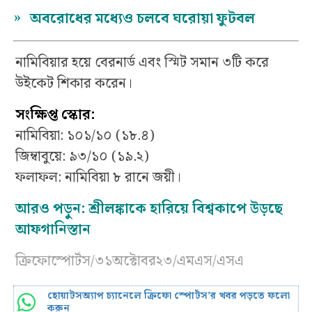
»
অবরোধের মধ্যেও চলবে ঘরোয়া ফুটবল
নামিবিয়ার হয়ে বেরনার্ড এবং স্মিট সমান ৩টি করে
উইকেট শিকার করেন।
সংক্ষিপ্ত স্কোর:
নামিবিয়া: ১০১/১০ (১৮.৪)
জিম্বাবুয়ে: ৯৩/১০ (১৯.২)
ফলাফল: নামিবিয়া ৮ রানে জয়ী।
আরও পড়ুন:
শ্রীলঙ্কাকে হারিয়ে বিশ্বকাপে উড়ছে
আফগানিস্তান
ক্রিফোস্পোর্টস/৩১অক্টোবর২৩/এমএস/এসএ
হোয়াটসঅ্যাপ চ্যানেলে ক্রিফো স্পোর্টস’র খবর পড়তে ফলো
করুন