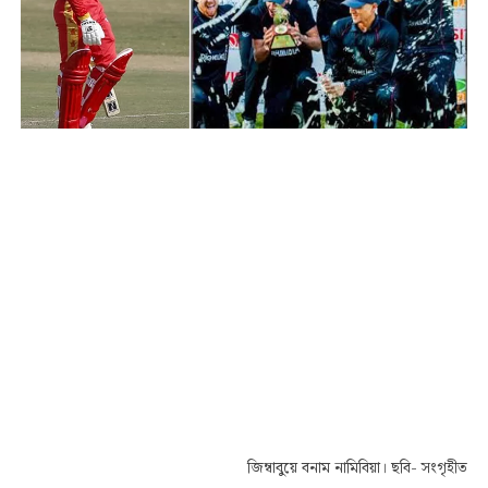
জিম্বাবুয়ে বনাম নামিবিয়া। ছবি- সংগৃহীত