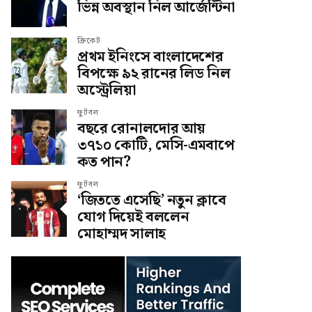
ভিন্ন অবস্থান নিল আর্জেন্টিনা
ক্রিকেট
প্রথম ইনিংসে বাংলাদেশের
বিপক্ষে ৯২ রানের লিড নিল
অস্ট্রেলিয়া
ফুটবল
বছরে রোনালদোর আয়
৩৭১০ কোটি, মেসি-এমবাপে
কত পান?
ফুটবল
‘জিততে এসেছি’ নতুন ক্লাবে
যোগ দিয়েই বললেন
মোহাম্মদ সালাহ