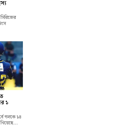
স্য
্ট সিরিজের
নিংস
তে
ের ১
পর্বে গলকে ১৪
 নিয়েছে...