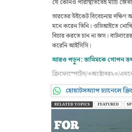
যে কোনও পরিস্থিতিতেই ম্যাচ জেত
ভারতের উইকেট বিবেচনায় দক্ষিণ
মনে করেন তিনি। ওডিআইতে নোখিয়
বিচার করতে চান না জস। বাটলারে
করেনি আইসিসি।
আরও পড়ুন: তামিমকে গোপন তথ্য
ক্রিফোস্পোর্টস/৩অক্টোবর২৩/এম
হোয়াটসঅ্যাপ চ্যানেলে ক্
RELATED TOPICS
FEATURED
SP