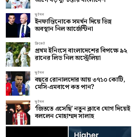
ফুটবল
ইনফান্তিনোকে সমর্থন দিয়ে ভিন্ন
অবস্থান নিল আর্জেন্টিনা
ক্রিকেট
প্রথম ইনিংসে বাংলাদেশের বিপক্ষে ৯২
রানের লিড নিল অস্ট্রেলিয়া
ফুটবল
বছরে রোনালদোর আয় ৩৭১০ কোটি,
মেসি-এমবাপে কত পান?
ফুটবল
‘জিততে এসেছি’ নতুন ক্লাবে যোগ দিয়েই
বললেন মোহাম্মদ সালাহ