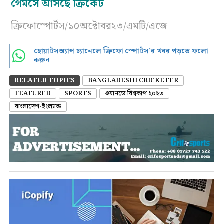
গেমসে আসছে ক্রিকেট
ক্রিফোস্পোর্টস/১০অক্টোবর২৩/এমটি/এজে
হোয়াটসঅ্যাপ চ্যানেলে ক্রিফো স্পোর্টস’র খবর পড়তে ফলো
করুন
RELATED TOPICS
BANGLADESHI CRICKETER
FEATURED
SPORTS
ওয়ানডে বিশ্বকাপ ২০২৩
বাংলাদেশ-ইংল্যান্ড