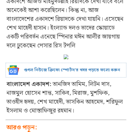
একাদশে আজও মাহমুদউল্লাহ রিয়াদকে দেখা যাবে বলে
অনেকেই আশা করেছিলেন। কিন্তু না, আজ
বাংলাদেশের একাদশে রিয়াদকে দেখা যায়নি। এসেছেন
শেখ মাহেদী হাসান। ইংল্যান্ড দলও তাদের স্কোয়াডে
একটি পরিবর্তন এনেছে স্পিনার মঈন আলীর জায়গায়
দলে ঢুকেছেন পেসার রিস টপলি
গুগল নিউজে ক্রিফো স্পোর্টস’র খবর পড়তে ফলো করুন
বাংলাদেশ একাদশ:
তানজিদ তামিম, লিটন দাস,
নাজমুল হোসেন শান্ত, সাকিব, মিরাজ, মুশফিক,
তাওহীদ হৃদয়, শেখ মাহেদী, তাসকিন আহমেদ, শরিফুল
ইসলাম ও মোস্তাফিজুর রহমান।
আরও পড়ুন: