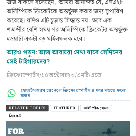
জর্জ বার্কলে বলেছেন, ‘আমরা আনন্দিত যে, এলএ২৮
অলিম্পিকে ক্রিকেটকে অন্তর্ভুক্ত করার জন্য সুপারিশ
করেছে। যদিও এটি চূড়ান্ত সিদ্ধান্ত নয়। তবে এক
শতাব্দীর বেশি সময় পর অলিম্পিকে ক্রিকেটর অন্তর্ভুক্ত
হওয়াটা একটা বড় মাইলফলক হবে।
আরও পড়ুন: আজ আবারো দেখা যাবে সেদিনের
সেই টাইগারদের?
ক্রিফোস্পোর্টস/১০অক্টোবর২৩/এমটি/এজে
হোয়াটসঅ্যাপ চ্যানেলে ক্রিফো স্পোর্টস’র খবর পড়তে ফলো
করুন
RELATED TOPICS
FEATURED
অলিম্পিক গেমস
ক্রিকেট