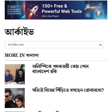
আর্কাইভ
MORE IN অন্যান্য
অলিম্পিকে পদকজয়ী কোচ পেল
বাংলাদেশ হকি
সত্যিই বিয়ের পিঁড়িতে বসছেন রোনালদো?