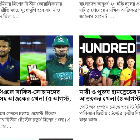
প্রিমিয়ার লিগের দ্বিতীয় কোয়ালিফায়ার
বাংলাদেশ অনূর্ধ্ব-২০ হকি দলের প
রীতি ম্যাচে মুখোমুখি হবে বায়ার্ন ও
দায়িত্ব পেয়েছেন দক্ষিণ আফ্রিকার
টন ভিলা।...
জাইলস বোনেট।...
িএলে সাকিব-সোহানদের
নারী ও পুরুষ হানড্রেডের 
াচসহ আজকের খেলা (৫ আগস্ট,
আজকের খেলা (৪ আগস্ট
পোর্ট অব স্পেনে চলছে ওয়েস্ট ইন
পাকিস্তান দ্বিতীয় টেস্টের তৃতীয় 
 অব স্পেনে চলছে ওয়েস্ট ইন্ডিজ–
ছাড়া আজ...
তান দ্বিতীয় টেস্টের চতুর্থ দিনের খেলা। এ
আজ...