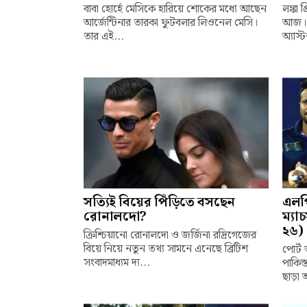
বাবা হোর্হে মেসিকে হারিয়ে শোকের মধ্যে আছেন
লঙ্কা 
আর্জেন্টিনার তারকা ফুটবলার লিওনেল মেসি।
আজ। প্
তার এই...
অ্যাস্
সত্যিই বিয়ের পিঁড়িতে বসছেন
এলপ
রোনালদো?
ম্য
২৬)
ক্রিশ্চিয়ানো রোনালদো ও জর্জিনা রদ্রিগেজের
বিয়ে নিয়ে নতুন তথ্য সামনে এনেছে ব্রিটিশ
পোর্ট
সংবাদমাধ্যম দ্য...
পাকিস্
ছাড়া 