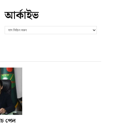
আর্কাইভ
োচ পেল