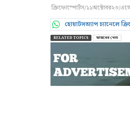
ক্রিফোস্পোর্টস/১১অক্টোবর২৩/এজ
হোয়াটসঅ্যাপ চ্যানেলে ক্
RELATED TOPICS
আজকের খেলা