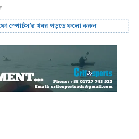
ে
রিফো স্পোর্টস’র খবর পড়তে ফলো করুন