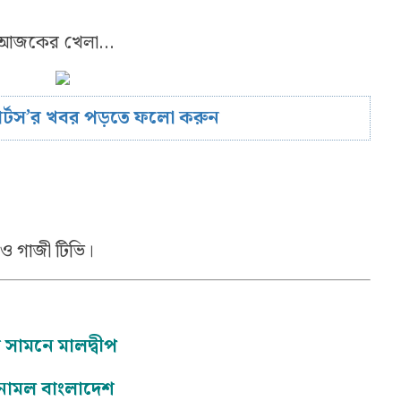
ে আজকের খেলা…
োর্টস’র খবর পড়তে ফলো করুন
স ও গাজী টিভি।
 সামনে মালদ্বীপ
 নামল বাংলাদেশ