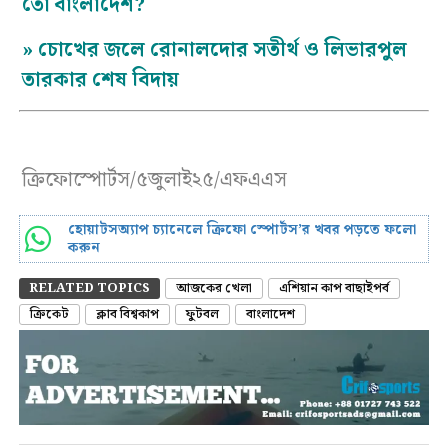
তো বাংলাদেশ?
»
চোখের জলে রোনালদোর সতীর্থ ও লিভারপুল
তারকার শেষ বিদায়
ক্রিফোস্পোর্টস/৫জুলাই২৫/এফএএস
হোয়াটসঅ্যাপ চ্যানেলে ক্রিফো স্পোর্টস’র খবর পড়তে ফলো
করুন
RELATED TOPICS
আজকের খেলা
এশিয়ান কাপ বাছাইপর্ব
ক্রিকেট
ক্লাব বিশ্বকাপ
ফুটবল
বাংলাদেশ