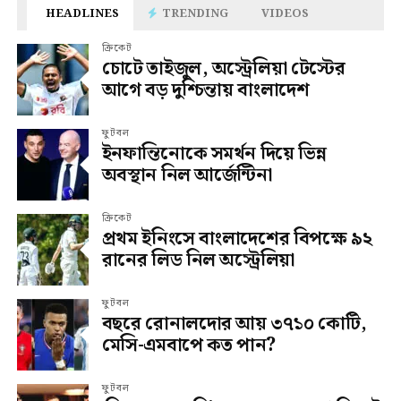
HEADLINES
TRENDING
VIDEOS
ক্রিকেট
চোটে তাইজুল, অস্ট্রেলিয়া টেস্টের
আগে বড় দুশ্চিন্তায় বাংলাদেশ
ফুটবল
ইনফান্তিনোকে সমর্থন দিয়ে ভিন্ন
অবস্থান নিল আর্জেন্টিনা
ক্রিকেট
প্রথম ইনিংসে বাংলাদেশের বিপক্ষে ৯২
রানের লিড নিল অস্ট্রেলিয়া
ফুটবল
বছরে রোনালদোর আয় ৩৭১০ কোটি,
মেসি-এমবাপে কত পান?
ফুটবল