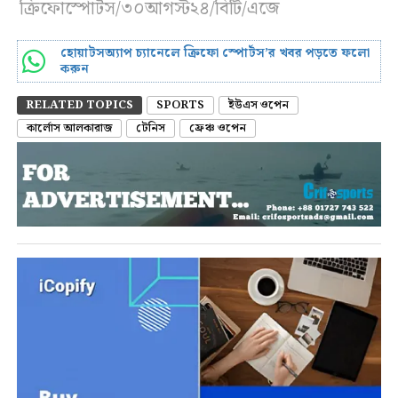
ক্রিফোস্পোর্টস/৩০আগস্ট২৪/বিটি/এজে
হোয়াটসঅ্যাপ চ্যানেলে ক্রিফো স্পোর্টস’র খবর পড়তে ফলো
করুন
RELATED TOPICS
SPORTS
ইউএস ওপেন
কার্লোস আলকারাজ
টেনিস
ফ্রেঞ্চ ওপেন