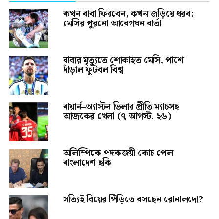
কখন বাবা ফিরবেন, কখন জড়িয়ে ধরব:
মেসির পুরনো আবেগঘন বার্তা
বাবার মৃত্যুতে শোকাহত মেসি, পাশে
দাঁড়াল ফুটবল বিশ্ব
বায়ার্ন–অ্যাস্টন ভিলার প্রীতি ম্যাচসহ
আজকের খেলা (৭ আগস্ট, ২৬)
অলিম্পিকে পদকজয়ী কোচ পেল
বাংলাদেশ হকি
সত্যিই বিয়ের পিঁড়িতে বসছেন রোনালদো?