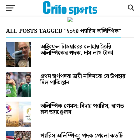
ALL POSTS TAGGED "২০২৪ প্যারিস অলিম্পিক"
আইফেল টাওয়ারের লোহায় তৈরি
অলিম্পিকের পদক, দাম লাখ টাকা
প্রথম স্বর্ণপদক জয়ী নাদিমকে যে উপহার
দিল পাকিস্তান
অলিম্পিক গেমস: বিদায় প্যারিস, স্বাগত
লস অ্যাঞ্জেলস
প্যারিস অলিম্পিক: পদক পেলো কতটি