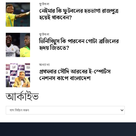
ফুটবল
নেইমার কি ফুটবলের হতভাগা রাজপুত্র
হয়েই থাকবেন?
ফুটবল
ভিনিসিয়ুস কি পারবেন গোটা ব্রাজিলের
হৃদয় জিততে?
অন্যান্য
প্রথমবার সৌদি আরবের ই-স্পোর্টস
নেশনস কাপে বাংলাদেশ
আর্কাইভ