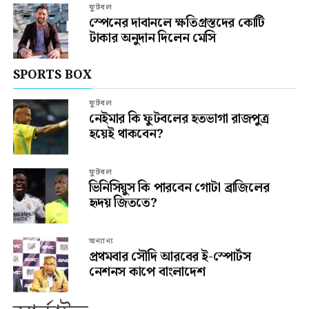
ফুটবল
স্পেনের দাবানলে ক্ষতিগ্রস্তদের কোটি
টাকার অনুদান দিলেন মেসি
SPORTS BOX
ফুটবল
নেইমার কি ফুটবলের হতভাগা রাজপুত্র
হয়েই থাকবেন?
ফুটবল
ভিনিসিয়ুস কি পারবেন গোটা ব্রাজিলের
হৃদয় জিততে?
অন্যান্য
প্রথমবার সৌদি আরবের ই-স্পোর্টস
নেশনস কাপে বাংলাদেশ