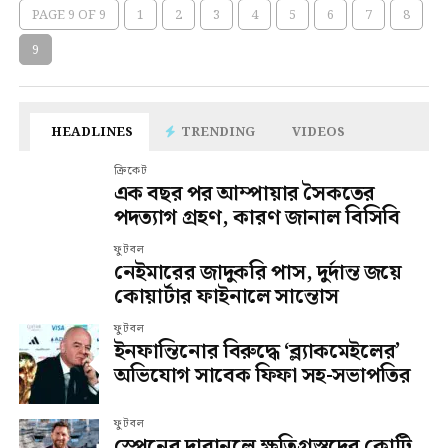
PAGE 9 OF 9
1
2
3
4
5
6
7
8
9
HEADLINES
TRENDING
VIDEOS
ক্রিকেট
এক বছর পর আম্পায়ার সৈকতের
পদত্যাগ গ্রহণ, কারণ জানাল বিসিবি
ফুটবল
নেইমারের জাদুকরি পাস, দুর্দান্ত জয়ে
কোয়ার্টার ফাইনালে সান্তোস
ফুটবল
ইনফান্তিনোর বিরুদ্ধে ‘ব্ল্যাকমেইলের’
অভিযোগ সাবেক ফিফা সহ-সভাপতির
ফুটবল
স্পেনের দাবানলে ক্ষতিগ্রস্তদের কোটি