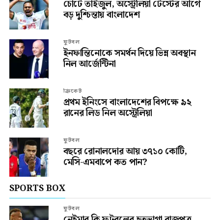
চোটে তাইজুল, অস্ট্রেলিয়া টেস্টের আগে
বড় দুশ্চিন্তায় বাংলাদেশ
ফুটবল
ইনফান্তিনোকে সমর্থন দিয়ে ভিন্ন অবস্থান
নিল আর্জেন্টিনা
ক্রিকেট
প্রথম ইনিংসে বাংলাদেশের বিপক্ষে ৯২
রানের লিড নিল অস্ট্রেলিয়া
ফুটবল
বছরে রোনালদোর আয় ৩৭১০ কোটি,
মেসি-এমবাপে কত পান?
SPORTS BOX
ফুটবল
নেইমার কি ফুটবলের হতভাগা রাজপুত্র