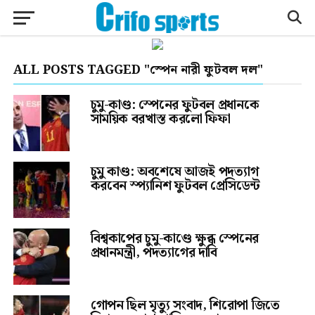
ALL POSTS TAGGED "স্পেন নারী ফুটবল দল"
চুমু-কাণ্ড: স্পেনের ফুটবল প্রধানকে
সাময়িক বরখাস্ত করলো ফিফা
চুমু কাণ্ড: অবশেষে আজই পদত্যাগ
করবেন স্প্যানিশ ফুটবল প্রেসিডেন্ট
বিশ্বকাপের চুমু-কাণ্ডে ক্ষুব্ধ স্পেনের
প্রধানমন্ত্রী, পদত্যাগের দাবি
গোপন ছিল মৃত্যু সংবাদ, শিরোপা জিতে