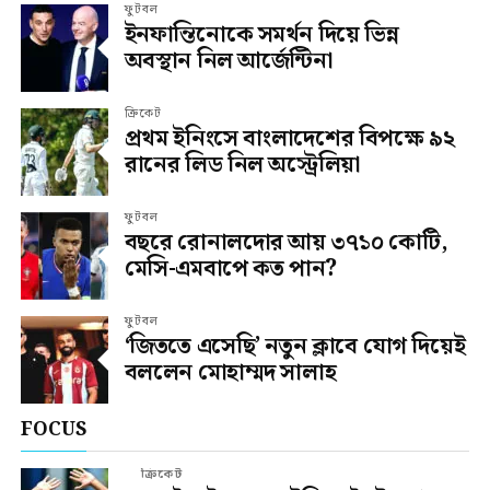
ফুটবল
ইনফান্তিনোকে সমর্থন দিয়ে ভিন্ন
অবস্থান নিল আর্জেন্টিনা
ক্রিকেট
প্রথম ইনিংসে বাংলাদেশের বিপক্ষে ৯২
রানের লিড নিল অস্ট্রেলিয়া
ফুটবল
বছরে রোনালদোর আয় ৩৭১০ কোটি,
মেসি-এমবাপে কত পান?
ফুটবল
‘জিততে এসেছি’ নতুন ক্লাবে যোগ দিয়েই
বললেন মোহাম্মদ সালাহ
FOCUS
ক্রিকেট