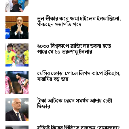
ভুল স্বীকার করে ক্ষমা চাইলেন ইনফান্তিনো,
থাকছেন সভাপতি পদে
২০৩০ বিশ্বকাপে ব্রাজিলের ভরসা হতে
পারে যে ১০ তরুণ ফুটবলার
মেসির জোড়া গোলে লিগস কাপে ইতিহাস,
মায়ামির বড় জয়
টাকা আটকে রেখে সমর্থন আদায় চেষ্টা
ফিফার
সত্যিই বিয়ের পিঁড়িতে বসছেন রোনালদো?