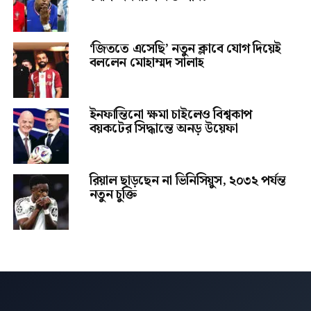
‘জিততে এসেছি’ নতুন ক্লাবে যোগ দিয়েই
বললেন মোহাম্মদ সালাহ
ইনফান্তিনো ক্ষমা চাইলেও বিশ্বকাপ
বয়কটের সিদ্ধান্তে অনড় উয়েফা
রিয়াল ছাড়ছেন না ভিনিসিয়ুস, ২০৩২ পর্যন্ত
নতুন চুক্তি