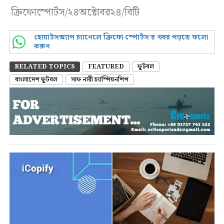
ক্রিফোস্পোর্টস/২৪অক্টোবর২৪/বিটি
হোয়াটসঅ্যাপ চ্যানেলে ক্রিফো স্পোর্টস’র খবর পড়তে ফলো
করুন
RELATED TOPICS
FEATURED
ফুটবল
বাংলাদেশ ফুটবল
সাফ নারী চ্যাম্পিয়নশিপ