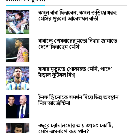
কখন বাবা ফিরবেন, কখন জড়িয়ে ধরব:
মেসির পুরনো আবেগঘন বার্তা
বাবাকে শেষবারের মতো বিদায় জানাতে
দেশে ফিরছেন মেসি
বাবার মৃত্যুতে শোকাহত মেসি, পাশে
দাঁড়াল ফুটবল বিশ্ব
ইনফান্তিনোকে সমর্থন দিয়ে ভিন্ন অবস্থান
নিল আর্জেন্টিনা
বছরে রোনালদোর আয় ৩৭১০ কোটি,
মেসি-এমবাপে কত পান?