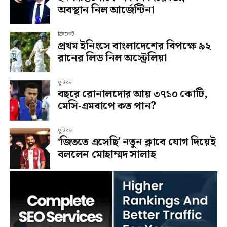
অবস্থান নিল আর্জেন্টিনা
ক্রিকেট
প্রথম ইনিংসে বাংলাদেশের বিপক্ষে ৯২
রানের লিড নিল অস্ট্রেলিয়া
ফুটবল
বছরে রোনালদোর আয় ৩৭১০ কোটি,
মেসি-এমবাপে কত পান?
ফুটবল
‘জিততে এসেছি’ নতুন ক্লাবে যোগ দিয়েই
বললেন মোহাম্মদ সালাহ