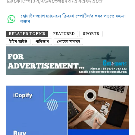
ক্রিফোস্পোর্টস/২৬নভেম্বর২৩/এসএফ/এজে
হোয়াটসঅ্যাপ চ্যানেলে ক্রিফো স্পোর্টস’র খবর পড়তে ফলো
করুন
RELATED TOPICS
FEATURED
SPORTS
টাইম আউট
পাকিস্তান
শোয়েব মাকসুদ