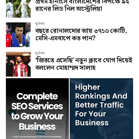
প্রথম ইনিংসে বাংলাদেশের বিপক্ষে ৯২
রানের লিড নিল অস্ট্রেলিয়া
ফুটবল
বছরে রোনালদোর আয় ৩৭১০ কোটি,
মেসি-এমবাপে কত পান?
ফুটবল
‘জিততে এসেছি’ নতুন ক্লাবে যোগ দিয়েই
বললেন মোহাম্মদ সালাহ