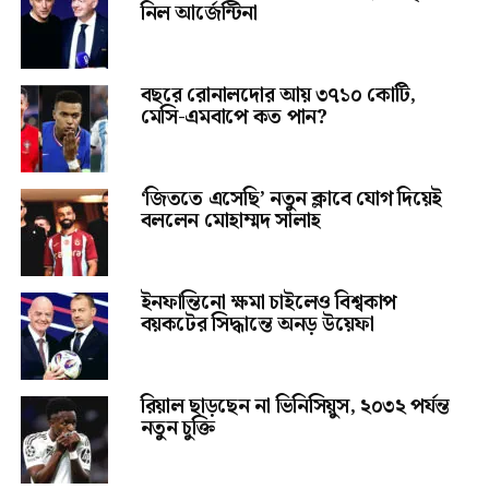
নিল আর্জেন্টিনা
বছরে রোনালদোর আয় ৩৭১০ কোটি,
মেসি-এমবাপে কত পান?
‘জিততে এসেছি’ নতুন ক্লাবে যোগ দিয়েই
বললেন মোহাম্মদ সালাহ
ইনফান্তিনো ক্ষমা চাইলেও বিশ্বকাপ
বয়কটের সিদ্ধান্তে অনড় উয়েফা
রিয়াল ছাড়ছেন না ভিনিসিয়ুস, ২০৩২ পর্যন্ত
নতুন চুক্তি