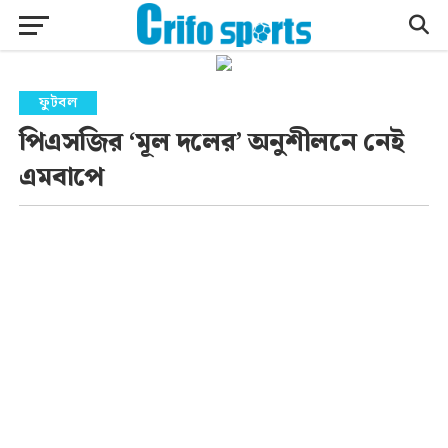
ফুটবল
পিএসজির ‘মূল দলের’ অনুশীলনে নেই
এমবাপে