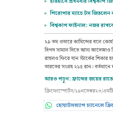
»
ইতিহাসে প্রথমবার বিশ্বকাপ জ
»
শিরোপার ম্যাচে টস জিতলেন ক
»
বিশ্বকাপ ফাইনাল: নজর রাখব
২৯ তম ওভারে কামিন্সের বলে কোহ
বিপদ সামাল দিতে আসা জাদেজাও ক
রাহুলও ফিরে যান স্টার্কের শিকা
ভারতের সংগ্রহ ২১৫ রান। বর্তমানে 
আরও পড়ুন:
ফ্রান্সের জয়ের রা
ক্রিফোস্পোর্টস/১৯নভেম্বর২৩/এমট
হোয়াটসঅ্যাপ চ্যানেলে ক্