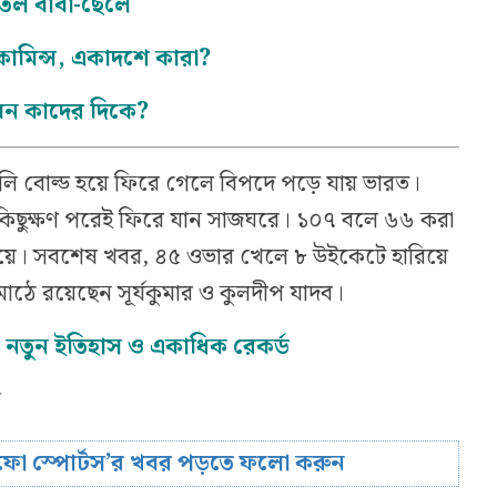
িতল বাবা-ছেলে
ামিন্স, একাদশে কারা?
েন কাদের দিকে?
লি বোল্ড হয়ে ফিরে গেলে বিপদে পড়ে যায় ভারত।
িছুক্ষণ পরেই ফিরে যান সাজঘরে। ১০৭ বলে ৬৬ করা
র হয়ে। সবশেষ খবর, ৪৫ ওভার খেলে ৮ উইকেটে হারিয়ে
মাঠে রয়েছেন সূর্যকুমার ও কুলদীপ যাদব।
তে নতুন ইতিহাস ও একাধিক রেকর্ড
ি
রিফো স্পোর্টস’র খবর পড়তে ফলো করুন