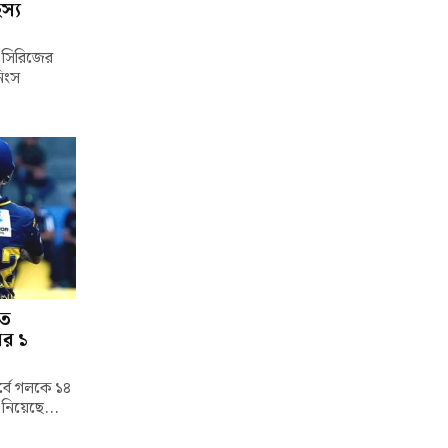
স্য
্ট সিরিজের
নিংস
তে
ের ১
পর্বে গলকে ১৪
 নিয়েছে...