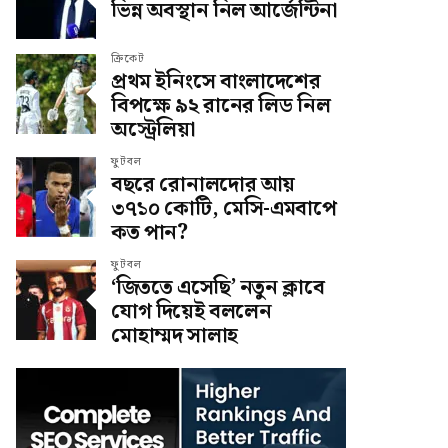
ভিন্ন অবস্থান নিল আর্জেন্টিনা
ক্রিকেট
প্রথম ইনিংসে বাংলাদেশের
বিপক্ষে ৯২ রানের লিড নিল
অস্ট্রেলিয়া
ফুটবল
বছরে রোনালদোর আয়
৩৭১০ কোটি, মেসি-এমবাপে
কত পান?
ফুটবল
‘জিততে এসেছি’ নতুন ক্লাবে
যোগ দিয়েই বললেন
মোহাম্মদ সালাহ