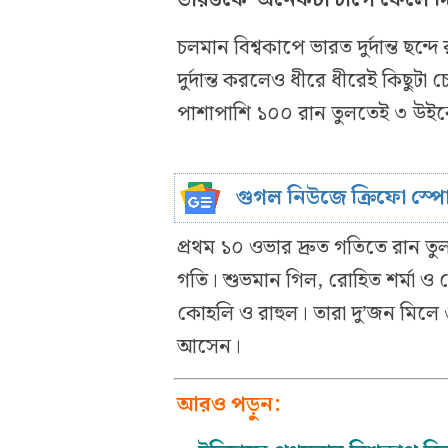
চলমান বিশ্বকাপে ভারত দুর্দান্ত ছন্
দুর্দান্ত করলেও ধীরে ধীরেই কিছুট
পাশাপাশি ১০০ রান তুলতেই ৩ উইক
গুগল নিউজে ক্রিফো স্প
প্রথম ১০ ওভার দ্রুত গতিতে রান
গতি। শুভমান গিল, রোহিত শর্মা ও 
কোহলি ও রাহুল। তারা দু’জন মিলে ৬
আসেন।
আরও পড়ুন: