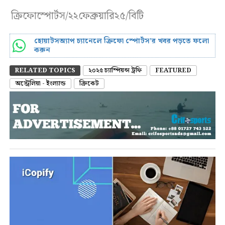
ক্রিফোস্পোর্টস/২২ফেব্রুয়ারি২৫/বিটি
হোয়াটসঅ্যাপ চ্যানেলে ক্রিফো স্পোর্টস’র খবর পড়তে ফলো
করুন
RELATED TOPICS
২০২৫ চ্যাম্পিয়ন্স ট্রফি
FEATURED
অস্ট্রেলিয়া - ইংল্যান্ড
ক্রিকেট