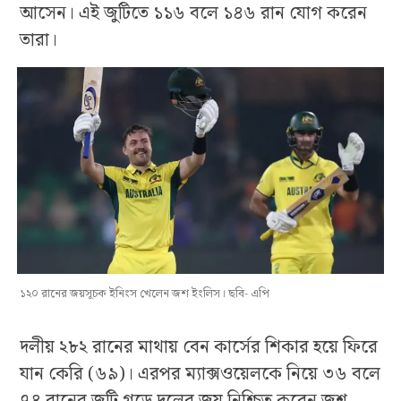
আসেন। এই জুটিতে ১১৬ বলে ১৪৬ রান যোগ করেন
তারা।
১২০ রানের জয়সূচক ইনিংস খেলেন জশ ইংলিস। ছবি- এপি
দলীয় ২৮২ রানের মাথায় বেন কার্সের শিকার হয়ে ফিরে
যান কেরি (৬৯)। এরপর ম্যাক্সওয়েলকে নিয়ে ৩৬ বলে