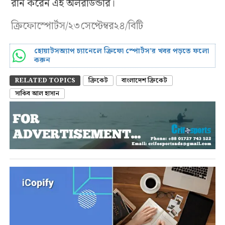
রান করেন এই অলরাউন্ডার।
ক্রিফোস্পোর্টস/২৩সেপ্টেম্বর২৪/বিটি
হোয়াটসঅ্যাপ চ্যানেলে ক্রিফো স্পোর্টস’র খবর পড়তে ফলো
করুন
RELATED TOPICS
ক্রিকেট
বাংলাদেশ ক্রিকেট
সাকিব আল হাসান