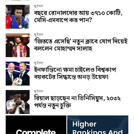
ফুটবল
বছরে রোনালদোর আয় ৩৭১০ কোটি,
মেসি-এমবাপে কত পান?
ফুটবল
‘জিততে এসেছি’ নতুন ক্লাবে যোগ দিয়েই
বললেন মোহাম্মদ সালাহ
ফুটবল
ইনফান্তিনো ক্ষমা চাইলেও বিশ্বকাপ
বয়কটের সিদ্ধান্তে অনড় উয়েফা
ফুটবল
রিয়াল ছাড়ছেন না ভিনিসিয়ুস, ২০৩২
পর্যন্ত নতুন চুক্তি