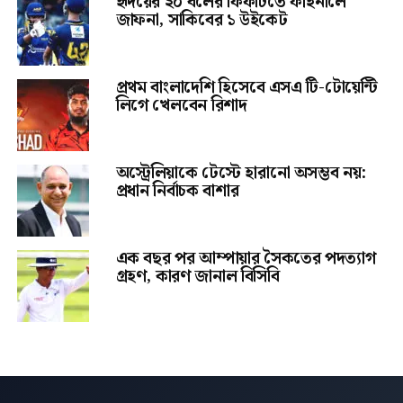
হৃদয়ের ২০ বলের ফিফটিতে ফাইনালে
জাফনা, সাকিবের ১ উইকেট
প্রথম বাংলাদেশি হিসেবে এসএ টি-টোয়েন্টি
লিগে খেলবেন রিশাদ
অস্ট্রেলিয়াকে টেস্টে হারানো অসম্ভব নয়:
প্রধান নির্বাচক বাশার
এক বছর পর আম্পায়ার সৈকতের পদত্যাগ
গ্রহণ, কারণ জানাল বিসিবি