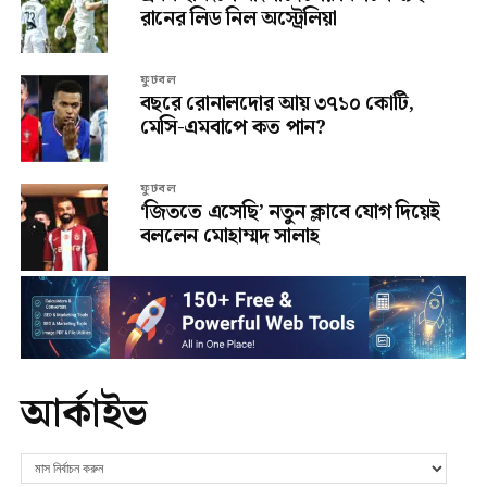
রানের লিড নিল অস্ট্রেলিয়া
ফুটবল
বছরে রোনালদোর আয় ৩৭১০ কোটি,
মেসি-এমবাপে কত পান?
ফুটবল
‘জিততে এসেছি’ নতুন ক্লাবে যোগ দিয়েই
বললেন মোহাম্মদ সালাহ
আর্কাইভ