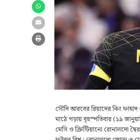
সৌদি আরবের রিয়াদের কিং ফাহাদ স্ট
মাঠে গড়ায় বৃহস্পতিবার (১৯ জানুয়
মেসি ও ক্রিস্টিয়ানো রোনালদো দ্ব
ফুটবল বিশ্ব। রোনালদো জোড়া ও মে