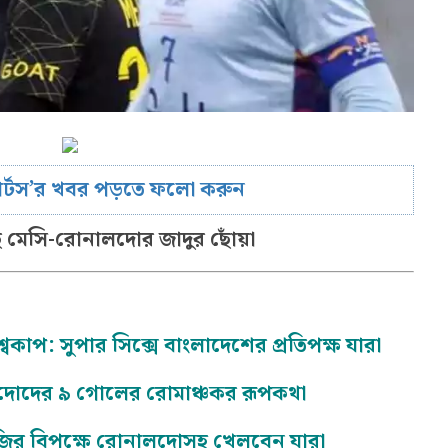
োর্টস’র খবর পড়তে ফলো করুন
 মেসি-রোনালদোর জাদুর ছোঁয়া
িশ্বকাপ: সুপার সিক্সে বাংলাদেশের প্রতিপক্ষ যারা
দোদের ৯ গোলের রোমাঞ্চকর রূপকথা
এসজির বিপক্ষে রোনালদোসহ খেলবেন যারা