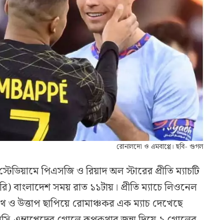
রোনালদো ও এমবাপ্পে। ছবি- গুগল
েডিয়ামে পিএসজি ও রিয়াদ অল স্টারের প্রীতি ম্যাচটি
ারি) বাংলাদেশ সময় রাত ১১টায়। প্রীতি ম্যাচে লিওনেল
ৈরথ ও উত্তাপ ছাপিয়ে রোমাঞ্চকর এক ম্যাচ দেখেছে
সি-এম্বাপ্পেদের গোলে রূপকথার জন্ম দিয়ে ৯ গোলের