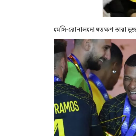
মেসি-রোনালদো যতক্ষণ তারা দুজন