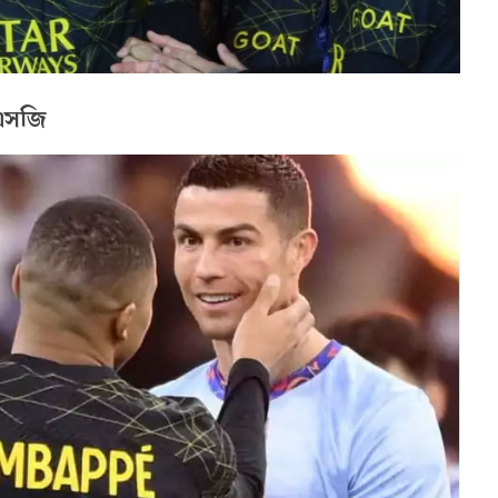
িএসজি