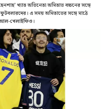
েনশাহ’ খ্যাত অভিনেতা অমিতাভ বচ্চনের সঙ্গে
 ফুটবলারদের। এ সময় অমিতাভের সঙ্গে মাঠে
র আল-খেলাইফিও।