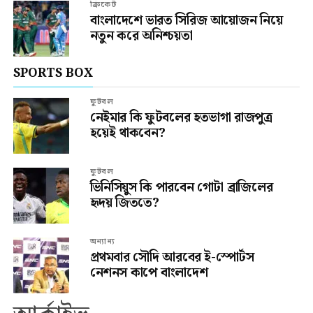
ক্রিকেট
বাংলাদেশে ভারত সিরিজ আয়োজন নিয়ে
নতুন করে অনিশ্চয়তা
SPORTS BOX
ফুটবল
নেইমার কি ফুটবলের হতভাগা রাজপুত্র
হয়েই থাকবেন?
ফুটবল
ভিনিসিয়ুস কি পারবেন গোটা ব্রাজিলের
হৃদয় জিততে?
অন্যান্য
প্রথমবার সৌদি আরবের ই-স্পোর্টস
নেশনস কাপে বাংলাদেশ