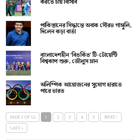
করতে চায় বিসিবি
পাকিস্তানের সিদ্ধান্তে অবাক সৌরভ গাঙ্গুলি,
দিলেন কড়া বার্তা
বাংলাদেশহীন ‘বিতর্কিত’ টি-টোয়েন্টি
বিশ্বকাপ শুরু, জৌলুস ম্লান
অলিম্পিক আয়োজনের সুযোগ হারাতে
পারে ভারত
PAGE 1 OF 12
1
2
3
4
5
NEXT ›
LAST »