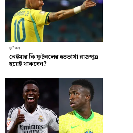
ফুটবল
নেইমার কি ফুটবলের হতভাগা রাজপুত্র
হয়েই থাকবেন?