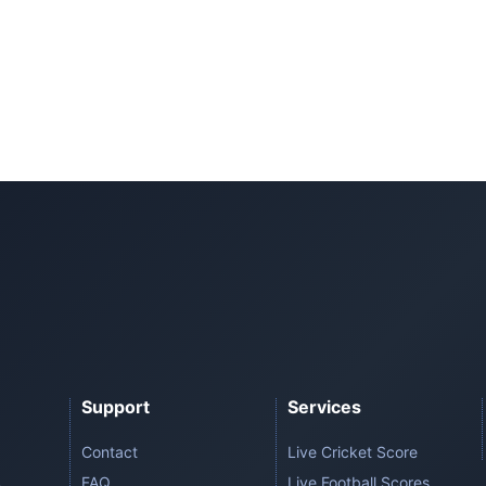
Support
Services
Contact
Live Cricket Score
FAQ
Live Football Scores