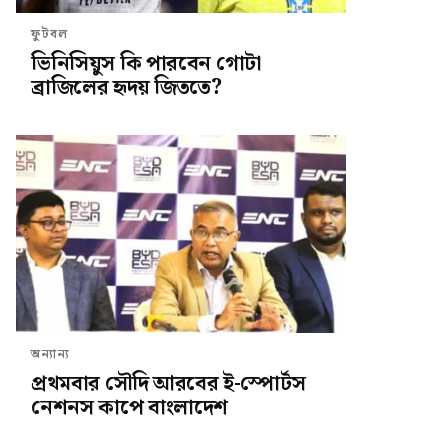
ফুটবল
ভিনিসিয়ুস কি পারবেন গোটা
ব্রাজিলের হৃদয় জিততে?
অন্যান্য
প্রথমবার সৌদি আরবের ই-স্পোর্টস
নেশনস কাপে বাংলাদেশ