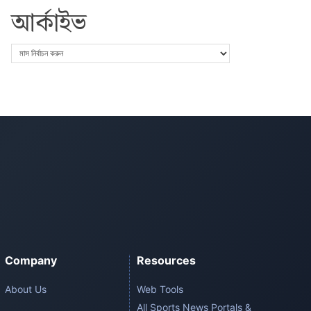
আর্কাইভ
Company
Resources
About Us
Web Tools
All Sports News Portals &