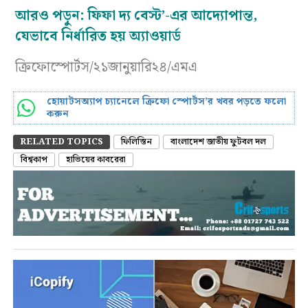
আরও পড়ুন:
ফিফা দ্য বেস্ট’-এর আদ্যোপান্ত,
যেভাবে নির্ধারিত হয় অ্যাওয়ার্ড
ক্রিফোস্পোর্টস/২১জানুয়ারি২৪/এমএ
হোয়াটসঅ্যাপ চ্যানেলে ক্রিফো স্পোর্টস’র খবর পড়তে ফলো
করুন
RELATED TOPICS
ফিলিস্তিন
বাংলাদেশ জাতীয় ফুটবল দল
বিশ্বকাপ
হাভিয়ের কাবরেরা