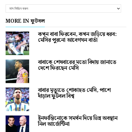
MORE IN ফুটবল
কখন বাবা ফিরবেন, কখন জড়িয়ে ধরব:
মেসির পুরনো আবেগঘন বার্তা
বাবাকে শেষবারের মতো বিদায় জানাতে
দেশে ফিরছেন মেসি
বাবার মৃত্যুতে শোকাহত মেসি, পাশে
দাঁড়াল ফুটবল বিশ্ব
ইনফান্তিনোকে সমর্থন দিয়ে ভিন্ন অবস্থান
নিল আর্জেন্টিনা