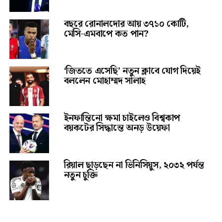
বছরে রোনালদোর আয় ৩৭১০ কোটি,
মেসি-এমবাপে কত পান?
‘জিততে এসেছি’ নতুন ক্লাবে যোগ দিয়েই
বললেন মোহাম্মদ সালাহ
ইনফান্তিনো ক্ষমা চাইলেও বিশ্বকাপ
বয়কটের সিদ্ধান্তে অনড় উয়েফা
রিয়াল ছাড়ছেন না ভিনিসিয়ুস, ২০৩২ পর্যন্ত
নতুন চুক্তি