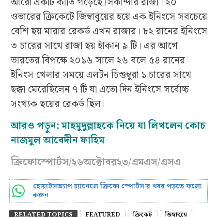
আরো একটি কীর্তি গড়েছে সিকান্দার রাজা। ২০
ওভারের ক্রিকেটে জিম্বাবুয়ের হয়ে এক ইনিংসে সবচেয়ে
বেশি ছয় মারার রেকর্ড এখন রাজার। ৮২ রানের ইনিংসে
৩ চারের সাথে রাজা ছয় হাঁকান ৯ টি। এর আগে
ভারতের বিপক্ষে ২০১৬ সালে ২৬ বলে ৫৪ রানের
ইনিংস খেলার সময়ে এলটন চিগুম্বুরা ১ চারের সাথে
ছক্কা মেরেছিলেন ৭ টি যা এতো দিন ইনিংসে সর্বোচ্চ
সংখ্যক ছয়ের রেকর্ড ছিল।
আরও পড়ুন:
মাহমুদুল্লাহকে নিয়ে যা লিখলেন কোচ
নাজমুল আবেদীন ফাহিম
ক্রিফোস্পোর্টস/২৬অক্টোবর২৩/এমএস/এসএ
হোয়াটসঅ্যাপ চ্যানেলে ক্রিফো স্পোর্টস’র খবর পড়তে ফলো
করুন
RELATED TOPICS
FEATURED
ক্রিকেট
জিম্বাবুয়ে