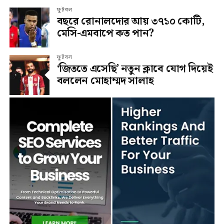
ফুটবল
বছরে রোনালদোর আয় ৩৭১০ কোটি,
মেসি-এমবাপে কত পান?
ফুটবল
‘জিততে এসেছি’ নতুন ক্লাবে যোগ দিয়েই
বললেন মোহাম্মদ সালাহ