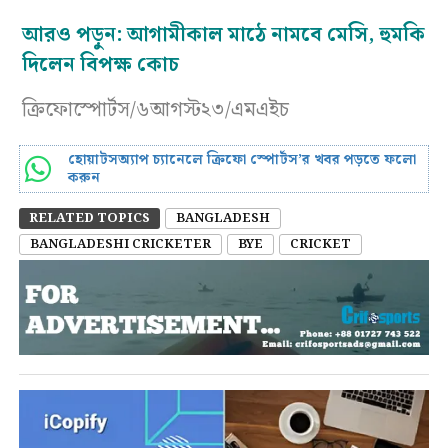
আরও পড়ুন:
আগামীকাল মাঠে নামবে মেসি, হুমকি
দিলেন বিপক্ষ কোচ
ক্রিফোস্পোর্টস/৬আগস্ট২৩/এমএইচ
হোয়াটসঅ্যাপ চ্যানেলে ক্রিফো স্পোর্টস’র খবর পড়তে ফলো
করুন
RELATED TOPICS
BANGLADESH
BANGLADESHI CRICKETER
BYE
CRICKET