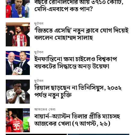
বছরে রোনালদোর আয় ৩৭১০ কোটি,
মেসি-এমবাপে কত পান?
ফুটবল
‘জিততে এসেছি’ নতুন ক্লাবে যোগ দিয়েই
বললেন মোহাম্মদ সালাহ
ফুটবল
ইনফান্তিনো ক্ষমা চাইলেও বিশ্বকাপ
বয়কটের সিদ্ধান্তে অনড় উয়েফা
ফুটবল
রিয়াল ছাড়ছেন না ভিনিসিয়ুস, ২০৩২
পর্যন্ত নতুন চুক্তি
আজকের খেলা
বায়ার্ন–অ্যাস্টন ভিলার প্রীতি ম্যাচসহ
আজকের খেলা (৭ আগস্ট, ২৬)