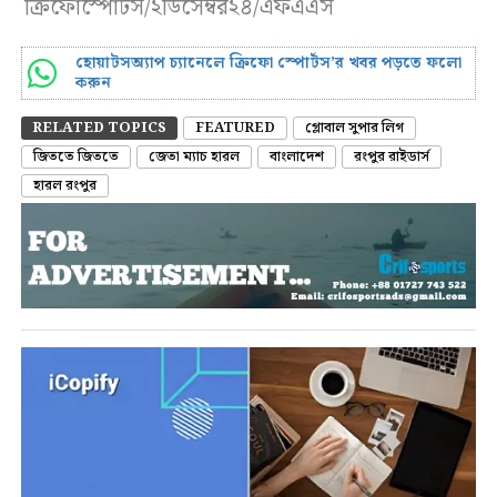
ক্রিফোস্পোর্টস/২ডিসেম্বর২৪/এফএএস
হোয়াটসঅ্যাপ চ্যানেলে ক্রিফো স্পোর্টস’র খবর পড়তে ফলো
করুন
RELATED TOPICS
FEATURED
গ্লোবাল সুপার লিগ
জিততে জিততে
জেতা ম্যাচ হারল
বাংলাদেশ
রংপুর রাইডার্স
হারল রংপুর