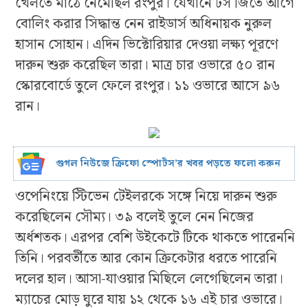
খেলতে মাঠে নেমেছিল রংপুর। যেখানে টস জিতে আগে
বোলিং করার সিদ্ধান্ত নেন রাইডার্স অধিনায়ক নুরুল
হাসান সোহান। এদিন ভিক্টোরিয়ার দেওয়া লক্ষ্য পূরণে
দারুন শুরু করেছিল তারা। মাত্র চার ওভারে ৫০ রান
স্কোরবোর্ডে তুলে ফেলে রংপুর। ১১ ওভারে আসে ৯৬
রান।
গুগল নিউজে ক্রিফো স্পোর্টস’র খবর পড়তে ফলো করুন
ওপেনিংয়ে স্টিভেন টেইলরকে সঙ্গে নিয়ে দারুন শুরু
করেছিলেন সৌম্য। ৩৯ বলেই তুলে নেন নিজের
অর্ধশতক। এরপর বেশি উইকেটে টিকে থাকতে পারেননি
তিনি। পরবর্তীতে আর কোন ক্রিকেটার ধরতে পারেনি
দলের হাল। আসা-যাওয়ার মিছিলে লেগেছিলেন তারা।
ম্যাচের মোড় ঘুরে যায় ১২ থেকে ১৬ এই চার ওভারে।