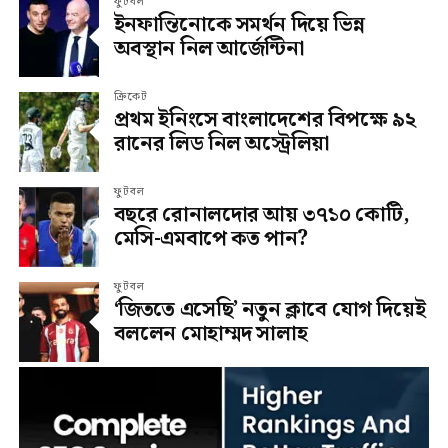
ফুটবল
ইনফান্তিনোকে সমর্থন দিয়ে ভিন্ন
অবস্থান নিল আর্জেন্টিনা
ক্রিকেট
প্রথম ইনিংসে বাংলাদেশের বিপক্ষে ৯২
রানের লিড নিল অস্ট্রেলিয়া
ফুটবল
বছরে রোনালদোর আয় ৩৭১০ কোটি,
মেসি-এমবাপে কত পান?
ফুটবল
‘জিততে এসেছি’ নতুন ক্লাবে যোগ দিয়েই
বললেন মোহাম্মদ সালাহ