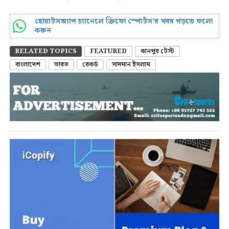
হোয়াটসঅ্যাপ চ্যানেলে ক্রিফো স্পোর্টস’র খবর পড়তে ফলো
করুন
RELATED TOPICS
FEATURED
কানপুর টেস্ট
বাংলাদেশ
ভারত
রেকর্ড
সাদমান ইসলাম