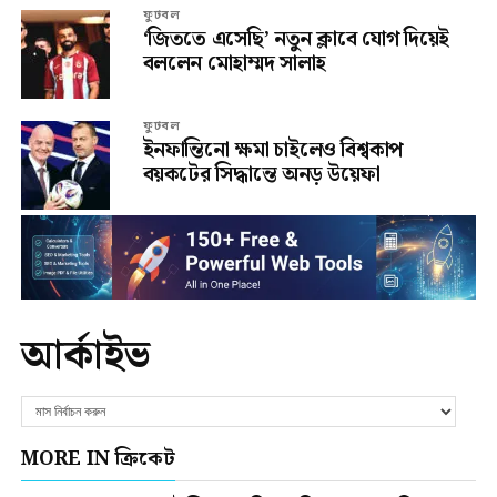
ফুটবল
‘জিততে এসেছি’ নতুন ক্লাবে যোগ দিয়েই
বললেন মোহাম্মদ সালাহ
ফুটবল
ইনফান্তিনো ক্ষমা চাইলেও বিশ্বকাপ
বয়কটের সিদ্ধান্তে অনড় উয়েফা
আর্কাইভ
MORE IN ক্রিকেট