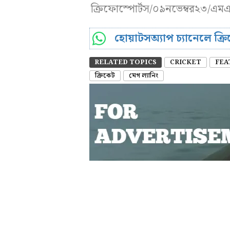
ক্রিফোস্পোর্টস/০৯নভেম্বর২৩/এম
হোয়াটসঅ্যাপ চ্যানেলে ক্
RELATED TOPICS
CRICKET
FEA
ক্রিকেট
মেগ ল্যানিং