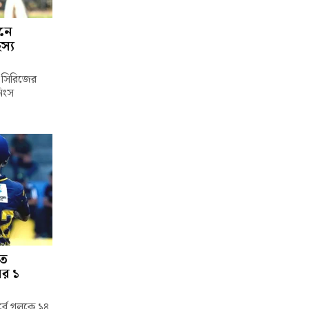
শনে
স্য
্ট সিরিজের
নিংস
তে
ের ১
পর্বে গলকে ১৪