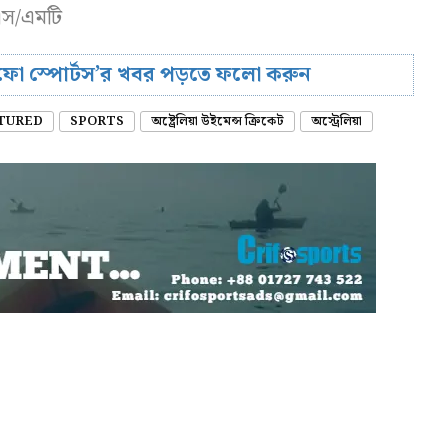
এস/এমটি
রিফো স্পোর্টস’র খবর পড়তে ফলো করুন
TURED
SPORTS
অষ্ট্রেলিয়া উইমেন্স ক্রিকেট
অস্ট্রেলিয়া