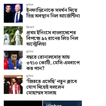
ফুটবল
ইনফান্তিনোকে সমর্থন দিয়ে
ভিন্ন অবস্থান নিল আর্জেন্টিনা
ক্রিকেট
প্রথম ইনিংসে বাংলাদেশের
বিপক্ষে ৯২ রানের লিড নিল
অস্ট্রেলিয়া
ফুটবল
বছরে রোনালদোর আয়
৩৭১০ কোটি, মেসি-এমবাপে
কত পান?
ফুটবল
‘জিততে এসেছি’ নতুন ক্লাবে
যোগ দিয়েই বললেন
মোহাম্মদ সালাহ