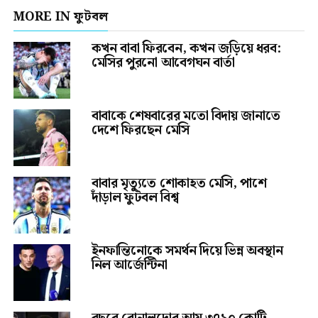
MORE IN ফুটবল
কখন বাবা ফিরবেন, কখন জড়িয়ে ধরব:
মেসির পুরনো আবেগঘন বার্তা
বাবাকে শেষবারের মতো বিদায় জানাতে
দেশে ফিরছেন মেসি
বাবার মৃত্যুতে শোকাহত মেসি, পাশে
দাঁড়াল ফুটবল বিশ্ব
ইনফান্তিনোকে সমর্থন দিয়ে ভিন্ন অবস্থান
নিল আর্জেন্টিনা