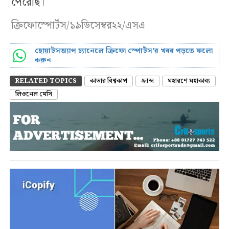
পেরেছি।
ক্রিফোস্পোর্টস/১৯ডিসেম্বর২২/এসএ
হোয়াটসঅ্যাপ চ্যানেলে ক্রিফো স্পোর্টস’র খবর পড়তে ফলো
করুন
RELATED TOPICS
কাতার বিশ্বকাপ
ফ্রান্স
মহারণে মহাকাব্য
লিওনেল মেসি