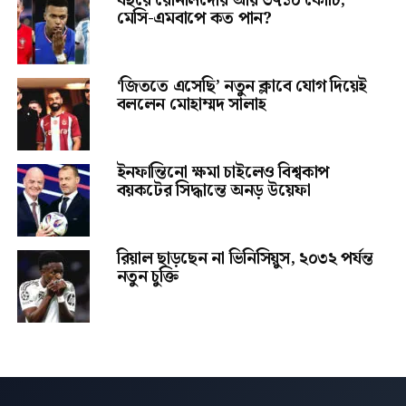
বছরে রোনালদোর আয় ৩৭১০ কোটি,
মেসি-এমবাপে কত পান?
‘জিততে এসেছি’ নতুন ক্লাবে যোগ দিয়েই
বললেন মোহাম্মদ সালাহ
ইনফান্তিনো ক্ষমা চাইলেও বিশ্বকাপ
বয়কটের সিদ্ধান্তে অনড় উয়েফা
রিয়াল ছাড়ছেন না ভিনিসিয়ুস, ২০৩২ পর্যন্ত
নতুন চুক্তি