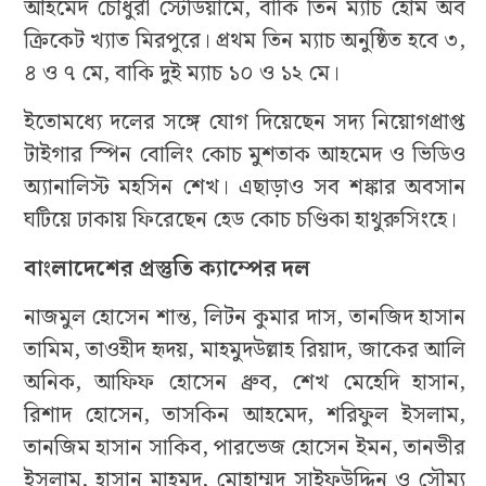
আহমেদ চৌধুরী স্টেডিয়ামে, বাকি তিন ম্যাচ হোম অব
ক্রিকেট খ্যাত মিরপুরে। প্রথম তিন ম্যাচ অনুষ্ঠিত হবে ৩,
৪ ও ৭ মে, বাকি দুই ম্যাচ ১০ ও ১২ মে।
ইতোমধ্যে দলের সঙ্গে যোগ দিয়েছেন সদ্য নিয়োগপ্রাপ্ত
টাইগার স্পিন বোলিং কোচ মুশতাক আহমেদ ও ভিডিও
অ্যানালিস্ট মহসিন শেখ। এছাড়াও সব শঙ্কার অবসান
ঘটিয়ে ঢাকায় ফিরেছেন হেড কোচ চণ্ডিকা হাথুরুসিংহে।
বাংলাদেশের প্রস্তুতি ক্যাম্পের দল
নাজমুল হোসেন শান্ত, লিটন কুমার দাস, তানজিদ হাসান
তামিম, তাওহীদ হৃদয়, মাহমুদউল্লাহ রিয়াদ, জাকের আলি
অনিক, আফিফ হোসেন ধ্রুব, শেখ মেহেদি হাসান,
রিশাদ হোসেন, তাসকিন আহমেদ, শরিফুল ইসলাম,
তানজিম হাসান সাকিব, পারভেজ হোসেন ইমন, তানভীর
ইসলাম, হাসান মাহমুদ, মোহাম্মদ সাইফউদ্দিন ও সৌম্য