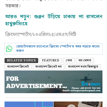
সরকার।
আরও পড়ুন:
গুঞ্জন উড়িয়ে ঢাকায় পা রাখলেন
হাথুরুসিংহে
ক্রিফোস্পোর্টস/২৩এপ্রিল২৪/এমএস/বিটি
হোয়াটসঅ্যাপ চ্যানেলে ক্রিফো স্পোর্টস’র খবর পড়তে ফলো
করুন
RELATED TOPICS
FEATURED
খেলা
দল ঘোষণা
বাংলাদেশ ক্রিকেট
বাংলাদেশ ক্রিকেট দল
বাংলাদেশ বনাম জিম্বাবুয়ে