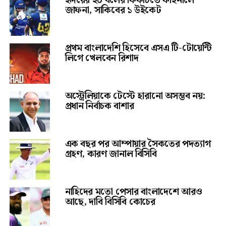
হৃদয়ের ২০ বলের ফিফটিতে ফাইনালে
জাফনা, সাকিবের ১ উইকেট
প্রথম বাংলাদেশি হিসেবে এসএ টি-টোয়েন্টি
লিগে খেলবেন রিশাদ
অস্ট্রেলিয়াকে টেস্টে হারানো অসম্ভব নয়:
প্রধান নির্বাচক বাশার
এক বছর পর আম্পায়ার সৈকতের পদত্যাগ
গ্রহণ, কারণ জানাল বিসিবি
নাহিদের মতো পেসার বাংলাদেশে আরও
আছে, দাবি বিসিবি কোচের