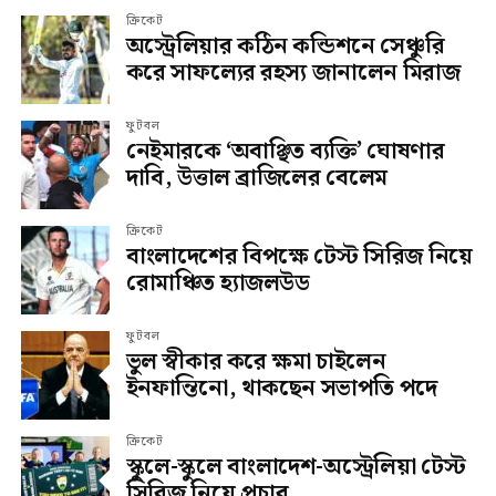
ক্রিকেট
অস্ট্রেলিয়ার কঠিন কন্ডিশনে সেঞ্চুরি
করে সাফল্যের রহস্য জানালেন মিরাজ
ফুটবল
নেইমারকে ‘অবাঞ্ছিত ব্যক্তি’ ঘোষণার
দাবি, উত্তাল ব্রাজিলের বেলেম
ক্রিকেট
বাংলাদেশের বিপক্ষে টেস্ট সিরিজ নিয়ে
রোমাঞ্চিত হ্যাজলউড
ফুটবল
ভুল স্বীকার করে ক্ষমা চাইলেন
ইনফান্তিনো, থাকছেন সভাপতি পদে
ক্রিকেট
স্কুলে-স্কুলে বাংলাদেশ-অস্ট্রেলিয়া টেস্ট
সিরিজ নিয়ে প্রচার