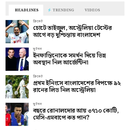
HEADLINES
TRENDING
VIDEOS
ক্রিকেট
চোটে তাইজুল, অস্ট্রেলিয়া টেস্টের
আগে বড় দুশ্চিন্তায় বাংলাদেশ
ফুটবল
ইনফান্তিনোকে সমর্থন দিয়ে ভিন্ন
অবস্থান নিল আর্জেন্টিনা
ক্রিকেট
প্রথম ইনিংসে বাংলাদেশের বিপক্ষে ৯২
রানের লিড নিল অস্ট্রেলিয়া
ফুটবল
বছরে রোনালদোর আয় ৩৭১০ কোটি,
মেসি-এমবাপে কত পান?