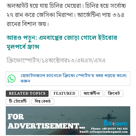
অলআউট হয়ে যায় চিলির মেয়েরা। চিলির হয়ে সর্বোচ্চ
২৭ রান করে জেসিকা মিরান্দা। আর্জেন্টিনা পায় ৩৬৪
রানের বিশাল জয়।
আরও পড়ুন:
এমবাপ্পের জোড়া গোলে ইউরোর
মূলপর্বে ফ্রান্স
ক্রিফোস্পোর্টস/১৪অক্টোবর২৩/এমএস/এসএ
হোয়াটসঅ্যাপ চ্যানেলে ক্রিফো স্পোর্টস’র খবর পড়তে ফলো
করুন
RELATED TOPICS
FEATURED
আর্জেন্টিনা
ক্রিকেট
টি-টোয়েন্টি
বিশ্ব রেকর্ড