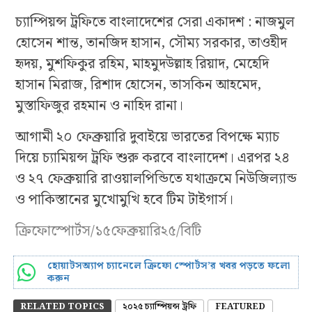
চ্যাম্পিয়ন্স ট্রফিতে বাংলাদেশের সেরা একাদশ : নাজমুল
হোসেন শান্ত, তানজিদ হাসান, সৌম্য সরকার, তাওহীদ
হৃদয়, মুশফিকুর রহিম, মাহমুদউল্লাহ রিয়াদ, মেহেদি
হাসান মিরাজ, রিশাদ হোসেন, তাসকিন আহমেদ,
মুস্তাফিজুর রহমান ও নাহিদ রানা।
আগামী ২০ ফেব্রুয়ারি দুবাইয়ে ভারতের বিপক্ষে ম্যাচ
দিয়ে চ্যামিয়ন্স ট্রফি শুরু করবে বাংলাদেশ। এরপর ২৪
ও ২৭ ফেব্রুয়ারি রাওয়ালপিন্ডিতে যথাক্রমে নিউজিল্যান্ড
ও পাকিস্তানের মুখোমুখি হবে টিম টাইগার্স।
ক্রিফোস্পোর্টস/১৫ফেব্রুয়ারি২৫/বিটি
হোয়াটসঅ্যাপ চ্যানেলে ক্রিফো স্পোর্টস’র খবর পড়তে ফলো
করুন
RELATED TOPICS
২০২৫ চ্যাম্পিয়ন্স ট্রফি
FEATURED