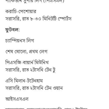
পাকিস্তান সুপার লিগ (পিএসএল)
করাচি-পেশোয়ার
সরাসরি, রাত ৮-৩০ মিনিটটি স্পোর্টস
ফু
টবল
:
চ্যাম্পিয়নস লিগ
শেষ ষোলো, প্রথম লেগ
পিএসজি-বায়ার্ন মিউনিখ
সরাসরি, রাত ২টাসনি টেন টু
এসি মিলান-টটেনহাম
সরাসরি, রাত ২টাসনি টেন ওয়ান
আইসএসএল