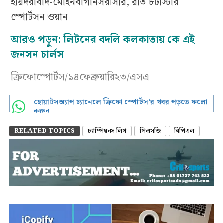
হায়দরাবাদ-মোহনবাগানসরাসরি, রাত ৮টাস্টার
স্পোর্টসন ওয়ান
আরও পড়ুন:
লিটনের বদলি কলকাতায় কে এই
জনসন চার্লস
ক্রিফোস্পোর্টস/১৪ফেব্রুয়ারি২৩/এসএ
হোয়াটসঅ্যাপ চ্যানেলে ক্রিফো স্পোর্টস’র খবর পড়তে ফলো
করুন
RELATED TOPICS
চ্যাম্পিয়নস লিগ
পিএসজি
বিপিএল