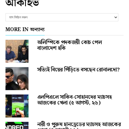
আর্কাইভ
MORE IN অন্যান্য
অলিম্পিকে পদকজয়ী কোচ পেল
বাংলাদেশ হকি
সত্যিই বিয়ের পিঁড়িতে বসছেন রোনালদো?
এলপিএলে সাকিব-সোহানদের ম্যাচসহ
আজকের খেলা (৫ আগস্ট, ২৬)
নারী ও পুরুষ হানড্রেডের ম্যাচসহ আজকের