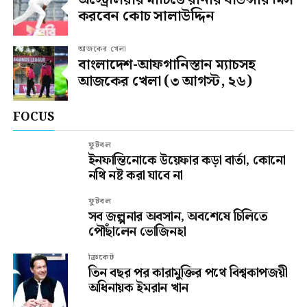
করবেন কোচ সালাউদ্দিন
আজকের খেলা
বাংলাদেশ-আফগানিস্তান ম্যাচসহ
আজকের খেলা (৩ আগস্ট, ২৬)
FOCUS
ফুটবল
ইনফান্তিনোকে উয়েফার কড়া বার্তা, কোনো
নথি নষ্ট করা যাবে না
ফুটবল
সব জল্পনার অবসান, অবশেষে চিলিতে
পৌঁছালেন ভোজিনহা
ক্রিকেট
তিন বছর পর কারামুক্তির পথে বিশ্বকাপজয়ী
অধিনায়ক ইমরান খান