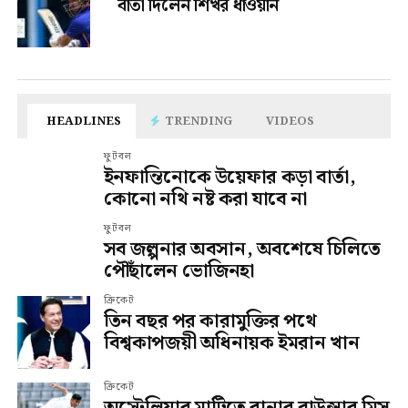
বার্তা দিলেন শিখর ধাওয়ান
HEADLINES
TRENDING
VIDEOS
ফুটবল
ইনফান্তিনোকে উয়েফার কড়া বার্তা,
কোনো নথি নষ্ট করা যাবে না
ফুটবল
সব জল্পনার অবসান, অবশেষে চিলিতে
পৌঁছালেন ভোজিনহা
ক্রিকেট
তিন বছর পর কারামুক্তির পথে
বিশ্বকাপজয়ী অধিনায়ক ইমরান খান
ক্রিকেট
অস্ট্রেলিয়ার মাটিতে রানার বাউন্সার মিস