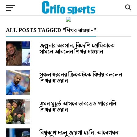
ALL POSTS TAGGED "শিখর ধাওয়ান"
জল্পনার অবসান, বিদেশি প্রেমিকাকে
সামনে আনলেন শিখর ধাওয়ান
সকল ধরনের ক্রিকেটকে বিদায় বললেন
শিখর ধাওয়ান
এমন মুহূর্ত আসবে ভাবতেও পারেননি
শিখর ধাওয়ান
বিশ্বকাপ দলে জায়গা হয়নি, আবেগঘন