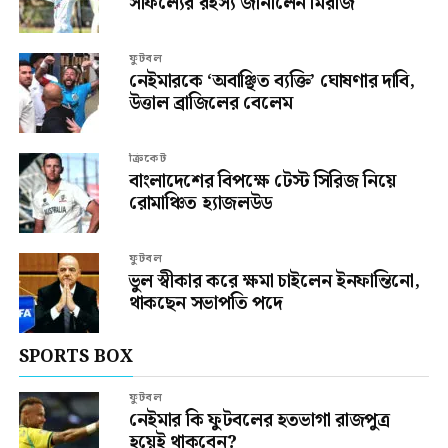
সাফল্যের রহস্য জানালেন মিরাজ
ফুটবল
নেইমারকে ‘অবাঞ্ছিত ব্যক্তি’ ঘোষণার দাবি,
উত্তাল ব্রাজিলের বেলেম
ক্রিকেট
বাংলাদেশের বিপক্ষে টেস্ট সিরিজ নিয়ে
রোমাঞ্চিত হ্যাজলউড
ফুটবল
ভুল স্বীকার করে ক্ষমা চাইলেন ইনফান্তিনো,
থাকছেন সভাপতি পদে
SPORTS BOX
ফুটবল
নেইমার কি ফুটবলের হতভাগা রাজপুত্র
হয়েই থাকবেন?