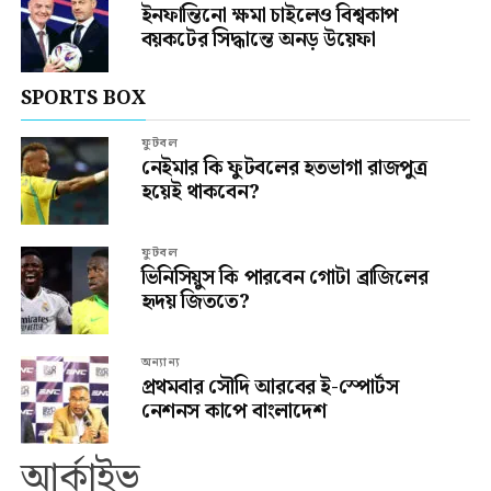
ইনফান্তিনো ক্ষমা চাইলেও বিশ্বকাপ
বয়কটের সিদ্ধান্তে অনড় উয়েফা
SPORTS BOX
ফুটবল
নেইমার কি ফুটবলের হতভাগা রাজপুত্র
হয়েই থাকবেন?
ফুটবল
ভিনিসিয়ুস কি পারবেন গোটা ব্রাজিলের
হৃদয় জিততে?
অন্যান্য
প্রথমবার সৌদি আরবের ই-স্পোর্টস
নেশনস কাপে বাংলাদেশ
আর্কাইভ