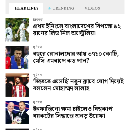
HEADLINES
TRENDING
VIDEOS
ক্রিকেট
প্রথম ইনিংসে বাংলাদেশের বিপক্ষে ৯২
রানের লিড নিল অস্ট্রেলিয়া
ফুটবল
বছরে রোনালদোর আয় ৩৭১০ কোটি,
মেসি-এমবাপে কত পান?
ফুটবল
‘জিততে এসেছি’ নতুন ক্লাবে যোগ দিয়েই
বললেন মোহাম্মদ সালাহ
ফুটবল
ইনফান্তিনো ক্ষমা চাইলেও বিশ্বকাপ
বয়কটের সিদ্ধান্তে অনড় উয়েফা