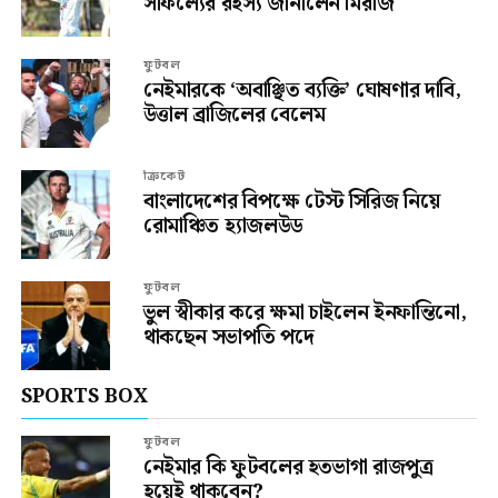
সাফল্যের রহস্য জানালেন মিরাজ
ফুটবল
নেইমারকে ‘অবাঞ্ছিত ব্যক্তি’ ঘোষণার দাবি,
উত্তাল ব্রাজিলের বেলেম
ক্রিকেট
বাংলাদেশের বিপক্ষে টেস্ট সিরিজ নিয়ে
রোমাঞ্চিত হ্যাজলউড
ফুটবল
ভুল স্বীকার করে ক্ষমা চাইলেন ইনফান্তিনো,
থাকছেন সভাপতি পদে
SPORTS BOX
ফুটবল
নেইমার কি ফুটবলের হতভাগা রাজপুত্র
হয়েই থাকবেন?