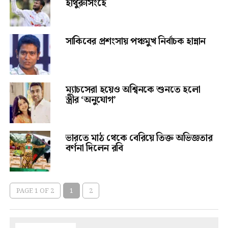
হাথুরুসিংহে
সাকিবের প্রশংসায় পঞ্চমুখ নির্বাচক হান্নান
ম্যাচসেরা হয়েও অশ্বিনকে শুনতে হলো
স্ত্রীর ‘অনুযোগ’
ভারতে মাঠ থেকে বেরিয়ে তিক্ত অভিজ্ঞতার
বর্ণনা দিলেন রবি
PAGE 1 OF 2
1
2