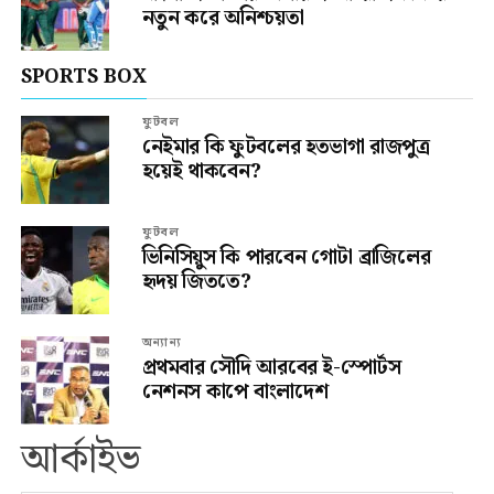
নতুন করে অনিশ্চয়তা
SPORTS BOX
ফুটবল
নেইমার কি ফুটবলের হতভাগা রাজপুত্র
হয়েই থাকবেন?
ফুটবল
ভিনিসিয়ুস কি পারবেন গোটা ব্রাজিলের
হৃদয় জিততে?
অন্যান্য
প্রথমবার সৌদি আরবের ই-স্পোর্টস
নেশনস কাপে বাংলাদেশ
আর্কাইভ