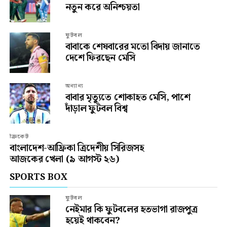
নতুন করে অনিশ্চয়তা
ফুটবল
বাবাকে শেষবারের মতো বিদায় জানাতে
দেশে ফিরছেন মেসি
অন্যান্য
বাবার মৃত্যুতে শোকাহত মেসি, পাশে
দাঁড়াল ফুটবল বিশ্ব
ক্রিকেট
বাংলাদেশ-আফ্রিকা ত্রিদেশীয় সিরিজসহ
আজকের খেলা (৯ আগস্ট ২৬)
SPORTS BOX
ফুটবল
নেইমার কি ফুটবলের হতভাগা রাজপুত্র
হয়েই থাকবেন?