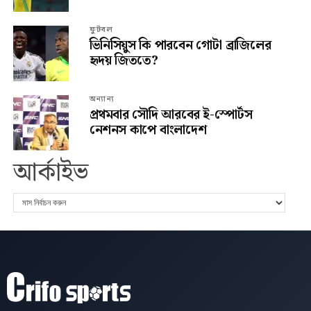
ফুটবল
ভিনিসিয়ুস কি পারবেন গোটা ব্রাজিলের
হৃদয় জিততে?
অন্যান্য
প্রথমবার সৌদি আরবের ই-স্পোর্টস
নেশনস কাপে বাংলাদেশ
আর্কাইভ