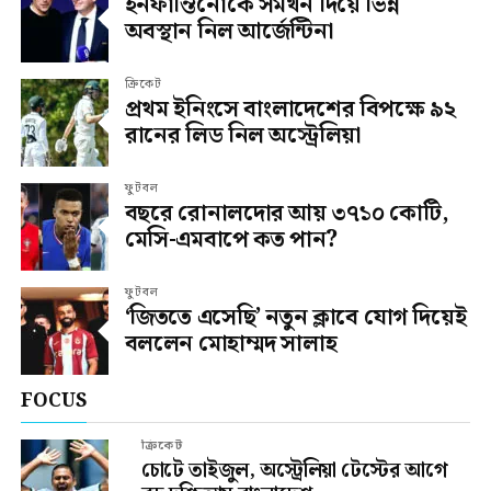
ইনফান্তিনোকে সমর্থন দিয়ে ভিন্ন
অবস্থান নিল আর্জেন্টিনা
ক্রিকেট
প্রথম ইনিংসে বাংলাদেশের বিপক্ষে ৯২
রানের লিড নিল অস্ট্রেলিয়া
ফুটবল
বছরে রোনালদোর আয় ৩৭১০ কোটি,
মেসি-এমবাপে কত পান?
ফুটবল
‘জিততে এসেছি’ নতুন ক্লাবে যোগ দিয়েই
বললেন মোহাম্মদ সালাহ
FOCUS
ক্রিকেট
চোটে তাইজুল, অস্ট্রেলিয়া টেস্টের আগে