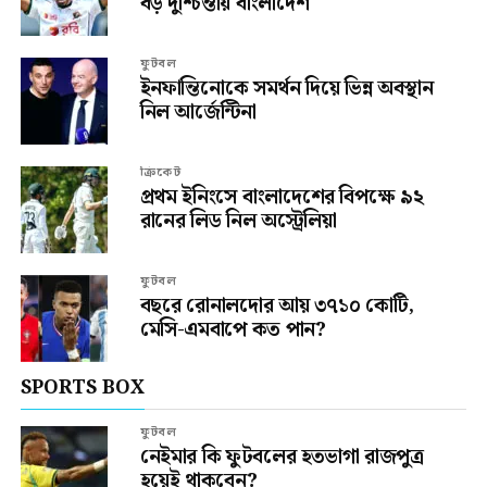
বড় দুশ্চিন্তায় বাংলাদেশ
ফুটবল
ইনফান্তিনোকে সমর্থন দিয়ে ভিন্ন অবস্থান
নিল আর্জেন্টিনা
ক্রিকেট
প্রথম ইনিংসে বাংলাদেশের বিপক্ষে ৯২
রানের লিড নিল অস্ট্রেলিয়া
ফুটবল
বছরে রোনালদোর আয় ৩৭১০ কোটি,
মেসি-এমবাপে কত পান?
SPORTS BOX
ফুটবল
নেইমার কি ফুটবলের হতভাগা রাজপুত্র
হয়েই থাকবেন?