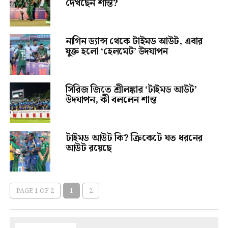
দেখছেন শান্ত?
নাগিন ড্যান্স থেকে টাইমড আউট, এবার
যুক্ত হলো ‘হেলমেট’ উদযাপন
সিরিজ জিতে শ্রীলঙ্কার ‘টাইমড আউট’
উদযাপন, কী বললেন শান্ত
টাইমড আউট কি? ক্রিকেটে যত ধরনের
আউট রয়েছে
PAGE 1 OF 2
1
2