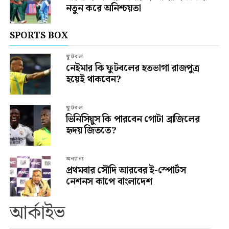
নতুন করে অনিশ্চয়তা
SPORTS BOX
ফুটবল
নেইমার কি ফুটবলের হতভাগা রাজপুত্র
হয়েই থাকবেন?
ফুটবল
ভিনিসিয়ুস কি পারবেন গোটা ব্রাজিলের
হৃদয় জিততে?
অন্যান্য
প্রথমবার সৌদি আরবের ই-স্পোর্টস
নেশনস কাপে বাংলাদেশ
আর্কাইভ