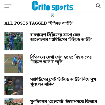
ALL POSTS TAGGED "টাইমড আউট"
বাংলাদেশ সিরিজের আগে ফের
আলোচনায় ম্যাথিউসের ‘টাইমড আউট’
বিপিএলে দেখা গেল ২০২৩ বিশ্বকাপের
‘টাইমড আউট’ স্মৃতি
ম্যাথিউসের সেই ‘টাইমড আউট’ নিয়ে মুখ
খুললেন সাকিব
মুশফিকের ‘হেলমেট’ উদযাপনকে কিভাবে