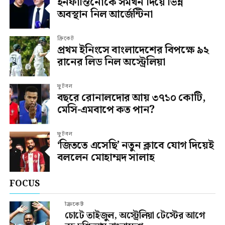
ইনফান্তিনোকে সমর্থন দিয়ে ভিন্ন
অবস্থান নিল আর্জেন্টিনা
ক্রিকেট
প্রথম ইনিংসে বাংলাদেশের বিপক্ষে ৯২
রানের লিড নিল অস্ট্রেলিয়া
ফুটবল
বছরে রোনালদোর আয় ৩৭১০ কোটি,
মেসি-এমবাপে কত পান?
ফুটবল
‘জিততে এসেছি’ নতুন ক্লাবে যোগ দিয়েই
বললেন মোহাম্মদ সালাহ
FOCUS
ক্রিকেট
চোটে তাইজুল, অস্ট্রেলিয়া টেস্টের আগে