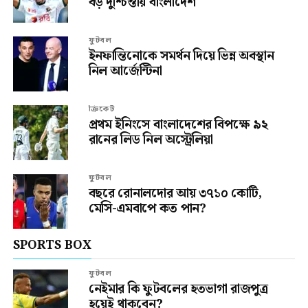
বড় দুশ্চিন্তায় বাংলাদেশ
ফুটবল
ইনফান্তিনোকে সমর্থন দিয়ে ভিন্ন অবস্থান
নিল আর্জেন্টিনা
ক্রিকেট
প্রথম ইনিংসে বাংলাদেশের বিপক্ষে ৯২
রানের লিড নিল অস্ট্রেলিয়া
ফুটবল
বছরে রোনালদোর আয় ৩৭১০ কোটি,
মেসি-এমবাপে কত পান?
SPORTS BOX
ফুটবল
নেইমার কি ফুটবলের হতভাগা রাজপুত্র
হয়েই থাকবেন?