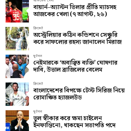
আজকের খেলা
বায়ার্ন–অ্যাস্টন ভিলার প্রীতি ম্যাচসহ
আজকের খেলা (৭ আগস্ট, ২৬)
ক্রিকেট
অস্ট্রেলিয়ার কঠিন কন্ডিশনে সেঞ্চুরি
করে সাফল্যের রহস্য জানালেন মিরাজ
ফুটবল
নেইমারকে ‘অবাঞ্ছিত ব্যক্তি’ ঘোষণার
দাবি, উত্তাল ব্রাজিলের বেলেম
ক্রিকেট
বাংলাদেশের বিপক্ষে টেস্ট সিরিজ নিয়ে
রোমাঞ্চিত হ্যাজলউড
ফুটবল
ভুল স্বীকার করে ক্ষমা চাইলেন
ইনফান্তিনো, থাকছেন সভাপতি পদে