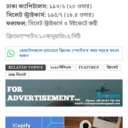
ঢাকা ক্যাপিটালস:
১৯৩/৬ (২০ ওভার)
সিলেট স্ট্রাইকার্স:
১৯৫/৭ (১৮.৪ ওভার)
ফলাফল:
সিলেট স্ট্রাইকার্স ৩ উইকেটে জয়ী
ক্রিফোস্পোর্টস/১০জানুয়ারি২৫/বিটি
হোয়াটসঅ্যাপ চ্যানেলে ক্রিফো স্পোর্টস’র খবর পড়তে ফলো
করুন
RELATED TOPICS
২০২৫ বিপিএল
FEATURED
ক্রিকেট
ঢাকা-সিলেট