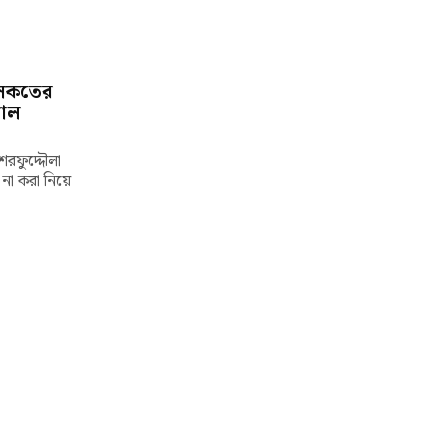
সৈকতের
নাল
শরফুদ্দৌলা
না করা নিয়ে