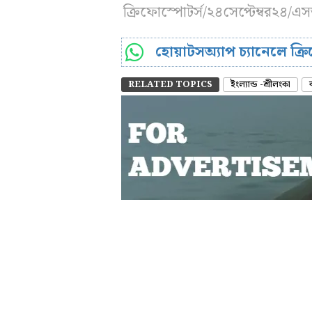
ক্রিফোস্পোটর্স/২৪সেপ্টেম্বর২৪/
হোয়াটসঅ্যাপ চ্যানেলে ক্
RELATED TOPICS
ইংল্যান্ড -শ্রীলংকা