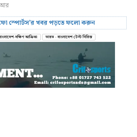
এসআর
রিফো স্পোর্টস’র খবর পড়তে ফলো করুন
বাংলাদেশ-দক্ষিণ আফ্রিকা
ভারত - বাংলাদেশ টেস্ট সিরিজ