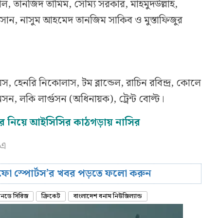
, তানজিদ তামিম, সৌম্য সরকার, মাহমুদউল্লাহ,
হাসান, নাসুম আহমেদ তানজিম সাকিব ও মুস্তাফিজুর
, হেনরি নিকোলাস, টম ব্লান্ডেল, রাচিন রবিন্দ্র, কোলে
, লকি লার্গুসন (অধিনায়ক), ট্রেন্ট বোল্ট।
র নিয়ে আইসিসির কাঠগড়ায় নাসির
সএ
রিফো স্পোর্টস’র খবর পড়তে ফলো করুন
ানডে সিরিজ
ক্রিকেট
বাংলাদেশ বনাম নিউজিল্যান্ড