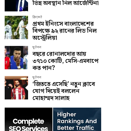
ভিন্ন অবস্থান নিল আর্জেন্টিনা
ক্রিকেট
প্রথম ইনিংসে বাংলাদেশের
বিপক্ষে ৯২ রানের লিড নিল
অস্ট্রেলিয়া
ফুটবল
বছরে রোনালদোর আয়
৩৭১০ কোটি, মেসি-এমবাপে
কত পান?
ফুটবল
‘জিততে এসেছি’ নতুন ক্লাবে
যোগ দিয়েই বললেন
মোহাম্মদ সালাহ