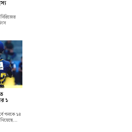
স্য
্ট সিরিজের
নিংস
তে
ের ১
পর্বে গলকে ১৪
 নিয়েছে...