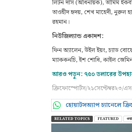
লিটন দাস (অধিনায়ক), তামিম ইকবাল
তাওহীদ হৃদয়, শেখ মাহেদী, নুরুল 
রহমান।
নিউজিল্যান্ড একাদশ:
ফিন অ্যালেন, উইল ইয়ং, চ্যাড বোয়েস
ম্যাককনচি, ইশ শোধি, কাইল জেমিনসন
আরও পড়ুন:
৭৫০ ডলারের উপহা
ক্রিফোস্পোর্টস/২১সেপ্টেম্বর২৩/এ
হোয়াটসঅ্যাপ চ্যানেলে ক্
RELATED TOPICS
FEATURED
ওয়