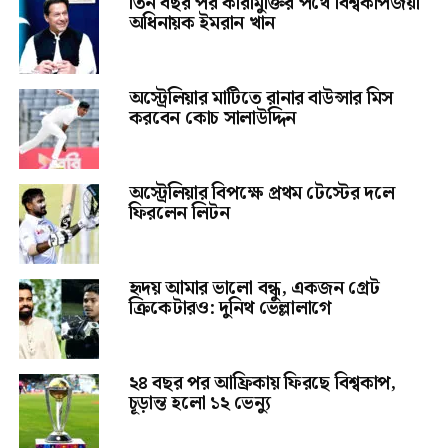
তিন বছর পর কারামুক্তির পথে বিশ্বকাপজয়ী
অধিনায়ক ইমরান খান
অস্ট্রেলিয়ার মাটিতে রানার বাউন্সার মিস
করবেন কোচ সালাউদ্দিন
অস্ট্রেলিয়ার বিপক্ষে প্রথম টেস্টের দলে
ফিরলেন লিটন
হৃদয় আমার ভালো বন্ধু, একজন গ্রেট
ক্রিকেটারও: দুনিথ ভেল্লালাগে
২৪ বছর পর আফ্রিকায় ফিরছে বিশ্বকাপ,
চূড়ান্ত হলো ১২ ভেন্যু