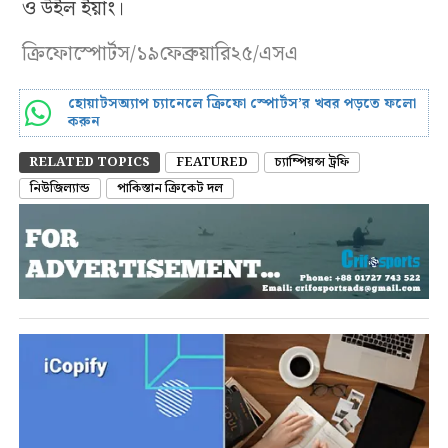
ও উইল ইয়াং।
ক্রিফোস্পোর্টস/১৯ফেব্রুয়ারি২৫/এসএ
হোয়াটসঅ্যাপ চ্যানেলে ক্রিফো স্পোর্টস’র খবর পড়তে ফলো
করুন
RELATED TOPICS
FEATURED
চ্যাম্পিয়ন্স ট্রফি
নিউজিল্যান্ড
পাকিস্তান ক্রিকেট দল