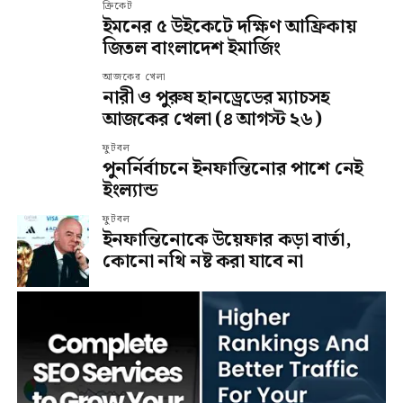
ক্রিকেট
ইমনের ৫ উইকেটে দক্ষিণ আফ্রিকায়
জিতল বাংলাদেশ ইমার্জিং
আজকের খেলা
নারী ও পুরুষ হানড্রেডের ম্যাচসহ
আজকের খেলা (৪ আগস্ট ২৬)
ফুটবল
পুনর্নির্বাচনে ইনফান্তিনোর পাশে নেই
ইংল্যান্ড
ফুটবল
ইনফান্তিনোকে উয়েফার কড়া বার্তা,
কোনো নথি নষ্ট করা যাবে না