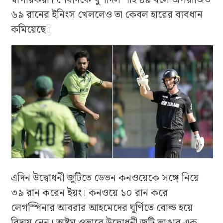
স্বাগরিকরা। শেষদিকে খুশদিল শাহ ৪৯ বলে অপরাজিত
৬৯ রানের ইনিংস খেললেও তা কেবল হারের ব্যবধান
কমিয়েছে।
এদিন উদ্বোধনী জুটিতে ডেভন কনওয়েকে সঙ্গে নিয়ে
৩৯ রান করেন ইয়ং। কনওয়ে ১০ রান করে
লেগস্পিনার আবরার আহমেদের ঘূর্ণিতে বোল্ড হয়ে