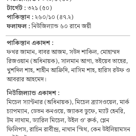
টার্গেট :
৩২১ (৫০)
পাকিস্তান :
২৬০/১০ (৪৭.২)
ফলাফল :
নিউজিল্যান্ড ৬০ রানে জয়ী
পাকিস্তান একাদশ :
ফখর জামান, বাবর আজম, সউদ শাকিল, মোহাম্মদ
রিজওয়ান (অধিনায়ক), সালমান আগা, তইয়েব তাহের,
খুশদিল শাহ, শাহীন আফ্রিদি, নাসিম শাহ, হারিস রউফ ও
আবরার আহমেদ।
নিউজিল্যান্ড একাদশ :
মিচেল স্যান্টনার (অধিনায়ক), মিচেল ব্র্যাসওয়েল, মার্ক
চ্যাপম্যান, ডেভন কনওয়ে, জ্যাকব ডুফে, ম্যাট হেনরি,
টম লাথাম, ড্যারিল মিচেল, উইল ও’ রুর্ক, গ্লেন
ফিলিপস, রাচিন রাবীন্দ্র, নাথান স্মিথ, কেন উইলিয়ামসন