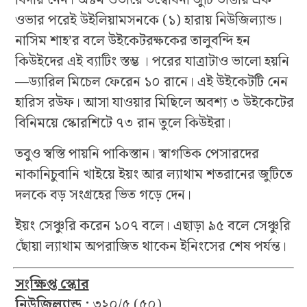
বিদায় নেন। অষ্টম ওভারে উদ্বোধনী জুটি ভাঙার এক
ওভার পরেই উইলিয়ামসনকে (১) হারায় নিউজিল্যান্ড।
নাসিম শাহ’র বলে উইকেটরক্ষকের তালুবন্দি হন
কিউইদের এই ব্যাটিং স্তম্ভ । পরের যাত্রাটাও ভালো হয়নি
—ড্যারিল মিচেল ফেরেন ১০ রানে। এই উইকেটটি নেন
হারিস রউফ। আসা যাওয়ার মিছিলে অবশ্য ৩ উইকেটের
বিনিময়ে স্কোরশিটে ৭৩ রান তুলে কিউইরা।
তবুও স্বস্তি পায়নি পাকিস্তান। স্বাগতিক পেসারদের
নাকানিচুবানি খাইয়ে ইয়ং আর ল্যাথাম শতরানের জুটিতে
দলকে বড় সংগ্রহের ভিত গড়ে দেন।
ইয়ং সেঞ্চুরি করেন ১০৭ বলে। এছাড়া ৯৫ বলে সেঞ্চুরি
ছোঁয়া ল্যাথাম অপরাজিত থাকেন ইনিংসের শেষ পর্যন্ত।
সংক্ষিপ্ত স্কোর
নিউজিল্যান্ড :
৩২০/৫ (৫০)