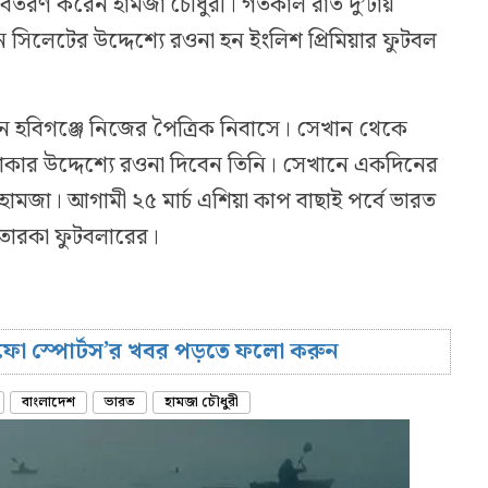
 অবতরণ করেন হামজা চৌধুরী। গতকাল রাত দু’টায়
ে সিলেটের উদ্দেশ্যে রওনা হন ইংলিশ প্রিমিয়ার ফুটবল
 হবিগঞ্জে নিজের পৈত্রিক নিবাসে। সেখান থেকে
াকার উদ্দেশ্যে রওনা দিবেন তিনি। সেখানে একদিনের
ামজা। আগামী ২৫ মার্চ এশিয়া কাপ বাছাই পর্বে ভারত
ই তারকা ফুটবলারের।
রিফো স্পোর্টস’র খবর পড়তে ফলো করুন
বাংলাদেশ
ভারত
হামজা চৌধুরী