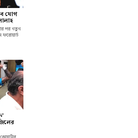
াবে যোগ
সালাহ
লার পর নতুন
া ফরোয়ার্ড
ি’
াজিলের
কোয়ার্টার