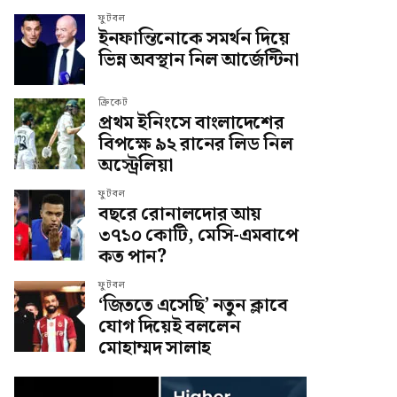
ফুটবল
ইনফান্তিনোকে সমর্থন দিয়ে
ভিন্ন অবস্থান নিল আর্জেন্টিনা
ক্রিকেট
প্রথম ইনিংসে বাংলাদেশের
বিপক্ষে ৯২ রানের লিড নিল
অস্ট্রেলিয়া
ফুটবল
বছরে রোনালদোর আয়
৩৭১০ কোটি, মেসি-এমবাপে
কত পান?
ফুটবল
‘জিততে এসেছি’ নতুন ক্লাবে
যোগ দিয়েই বললেন
মোহাম্মদ সালাহ