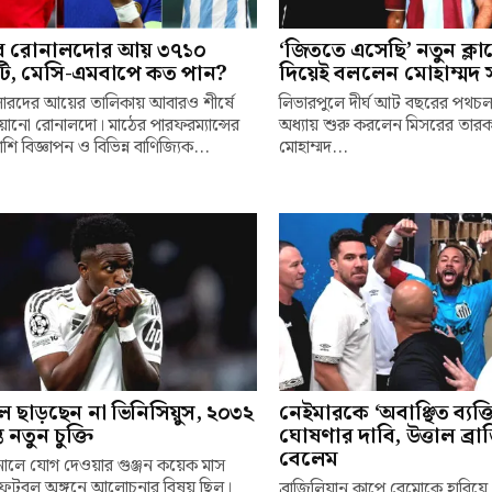
ে রোনালদোর আয় ৩৭১০
‘জিততে এসেছি’ নতুন ক্ল
ি, মেসি-এমবাপে কত পান?
দিয়েই বললেন মোহাম্মদ 
ারদের আয়ের তালিকায় আবারও শীর্ষে
লিভারপুলে দীর্ঘ আট বছরের পথচ
্চিয়ানো রোনালদো। মাঠের পারফরম্যান্সের
অধ্যায় শুরু করলেন মিসরের তারক
শি বিজ্ঞাপন ও বিভিন্ন বাণিজ্যিক...
মোহাম্মদ...
ল ছাড়ছেন না ভিনিসিয়ুস, ২০৩২
নেইমারকে ‘অবাঞ্ছিত ব্যক্ত
্ত নতুন চুক্তি
ঘোষণার দাবি, উত্তাল ব্র
বেলেম
নালে যোগ দেওয়ার গুঞ্জন কয়েক মাস
ফুটবল অঙ্গনে আলোচনার বিষয় ছিল।
ব্রাজিলিয়ান কাপে রেমোকে হারিয়ে 